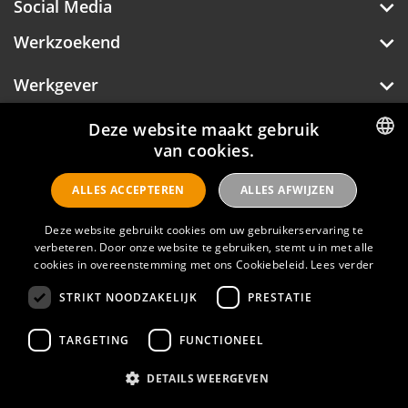
Social Media
Werkzoekend
Werkgever
Over Hotelprofessionals
Deze website maakt gebruik
van cookies.
DUTCH
ALLES ACCEPTEREN
ALLES AFWIJZEN
ENGLISH
Hotelprofessionals
Deze website gebruikt cookies om uw gebruikerservaring te
verbeteren. Door onze website te gebruiken, stemt u in met alle
cookies in overeenstemming met ons Cookiebeleid.
Lees verder
FAQ
STRIKT NOODZAKELIJK
PRESTATIE
Privacyverklaring
Contact
TARGETING
FUNCTIONEEL
Gebruikersvoorwaarden
DETAILS WEERGEVEN