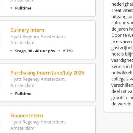
nederighei
Fulltime
creativitei
uitgangsp
cultuur va
de jaren 
Culinary Intern
Door te we
Hyatt Regency Amsterdam,
je ervaren
Amsterdam
gastvrijheid
Stage, 38 - 40 uur p/w
€ 750
hotels blij
vaardighed
kennis in 
Purchasing Intern June/July 2026
ontwikkel
collega’s 
Hyatt Regency Amsterdam,
verschille
Amsterdam
deel uit v
Fulltime
grootste h
de wereld.
Finance Intern
Hyatt Regency Amsterdam,
Amsterdam