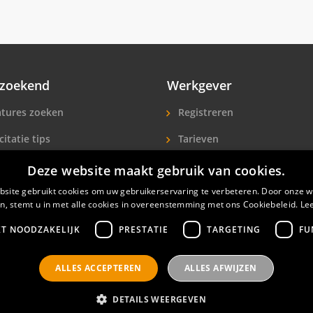
zoekend
Werkgever
tures zoeken
Registreren
citatie tips
Tarieven
ls A-Z
Extra aandacht
Deze website maakt gebruik van cookies.
site gebruikt cookies om uw gebruikerservaring te verbeteren. Door onze w
icitanten
Hotelpersoneel zoeken
n, stemt u in met alle cookies in overeenstemming met ons Cookiebeleid.
Le
KT NOODZAKELIJK
PRESTATIE
TARGETING
FU
ALLES ACCEPTEREN
ALLES AFWIJZEN
nals
Privacyverklaring
Contact
Gebruikersvoorwaar
DETAILS WEERGEVEN