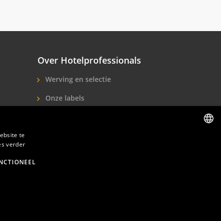
Over Hotelprofessionals
Werving en selectie
Onze labels
Over ons
ebsite te
Contact
es verder
DUTCH
ENGLISH
NCTIONEEL
den