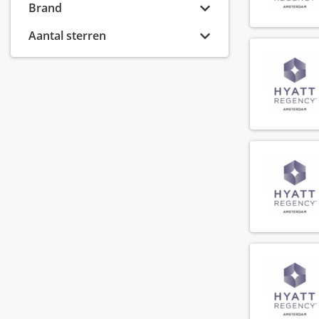
Hilton
(96)
Brand
Minor Hotels
(91)
Aantal sterren
IHG Hotels & Resorts
(59)
Fattal Hotel Group
(41)
H World International
(28)
Radisson Hotel Group
(17)
Bilderberg
(13)
Ennismore
(13)
Dalata Hotel Group
(11)
BWH Hotels
(7)
IHMG - International Hotel Management Group
(6)
Louvre Hotels Group
(4)
Pestana Hotel Group
(4)
Wyndham Hotels & Resorts
(4)
Hampshire Hotels
(3)
edyn
(3)
Catalonia Hotels
(2)