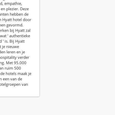
d, empathie,
t en plezier. Deze
unten hebben de
n Hyatt hotel door
heen gevormd.
rken bij Hyatt zal
 wat ' authentieke
 ' is. Bij Hyatt
ft je nieuwe
en leren en je
hospitality verder
ing. Met 95.000
van ruim 500
nde hotels maak je
an een van de
otelgroepen van