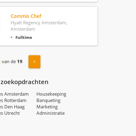
Commis Chef
Hyatt Regency Amsterdam,
Amsterdam
Fulltime
Volgende »
2
van de
19
 zoekopdrachten
res Amsterdam
Housekeeping
es Rotterdam
Banqueting
es Den Haag
Marketing
es Utrecht
Administratie