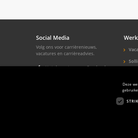
Social Media
Werk
Volg ons voor carrièrenieuws,
Vaca
vacatures en carrièreadvies.
Solli
Hotel vacatures op Facebook
Hote
Hotel vacatures op Instagram
Deze web
Soll
Hotel banen op LinkedIn
gebruike
STRI
Hotelprofessio
FAQ