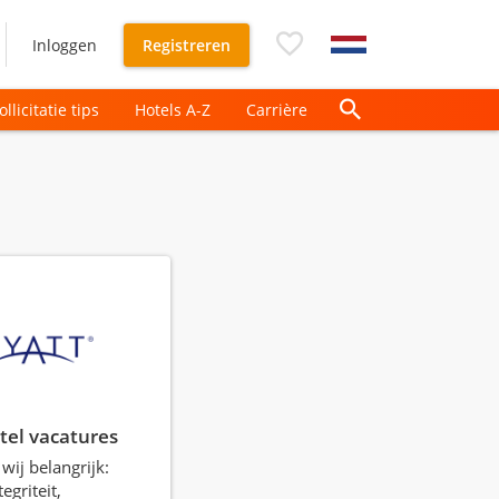
Inloggen
Registreren
ollicitatie tips
Hotels A-Z
Carrière
tel vacatures
wij belangrijk:
tegriteit,