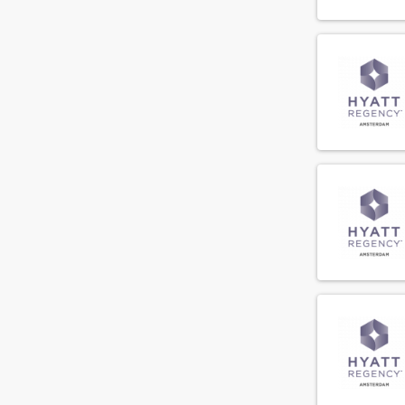
Meliã Hotels International
(1)