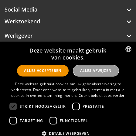
Social Media
Werkzoekend
Werkgever
Over Hotelprofessionals
Deze website maakt gebruik
van cookies.
DUTCH
ALLES ACCEPTEREN
ALLES AFWIJZEN
ENGLISH
Hotelprofessionals
Deze website gebruikt cookies om uw gebruikerservaring te
verbeteren. Door onze website te gebruiken, stemt u in met alle
cookies in overeenstemming met ons Cookiebeleid.
Lees verder
FAQ
STRIKT NOODZAKELIJK
PRESTATIE
Privacyverklaring
Contact
TARGETING
FUNCTIONEEL
Gebruikersvoorwaarden
DETAILS WEERGEVEN