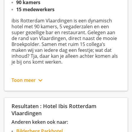
90 kamers
15 medewerkers
ibis Rotterdam Vlaardingen is een dynamisch
hotel met 90 kamers, 5 vegaderzalen en een
super gezellige bar en restaurant. Gelegen aan
de rand van Vlaardingen, direct naast de mooie
Broekpolder. Samen met ruim 15 collega’s
maken wij van iedere dag een feestje; wat dat
inhoud? Tja, daar kan je alleen achter komen als
je bij ons komt werken.
Toon meer
Wij zijn een modern driesterren hotel aan de
rand van Schiedam. Het hotel beschikt over 138
kamers, 4 vergaderzalen, een hotelbar,
restaurant, een goed uitgeruste fitness en een
Resultaten : Hotel Ibis Rotterdam
prachtige tuin met buitenzwembad. De gasten
zijn een leuke mix van zakelijke gasten en
Vlaardingen
toeristen.
Anderen keken ook naar:
Bilderberg Parkhotel