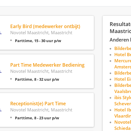
Resultat
Early Bird (medewerker ontbijt)
Maastri
Novotel Maastricht, Maastricht
Anderen 
Parttime, 15 - 30 uur p/w
Bilderb
Hotel B
Mercure
Part Time Medewerker Bediening
Amster
Novotel Maastricht, Maastricht
Bilderb
Hotel E
Parttime, 8 - 32 uur p/w
Bilderb
Vaalsbr
ibis St
Receptionist(e) Part Time
Scheve
Novotel Maastricht, Maastricht
Hotel I
Vlaardi
Parttime, 8 - 23 uur p/w
Novote
Schied