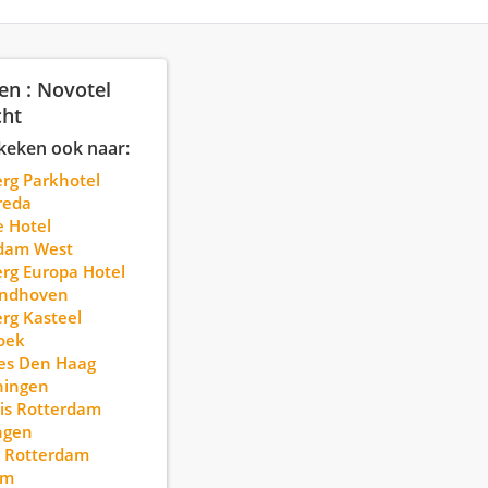
en : Novotel
cht
keken ook naar:
erg Parkhotel
reda
 Hotel
dam West
erg Europa Hotel
indhoven
erg Kasteel
oek
yles Den Haag
ningen
bis Rotterdam
ngen
l Rotterdam
am