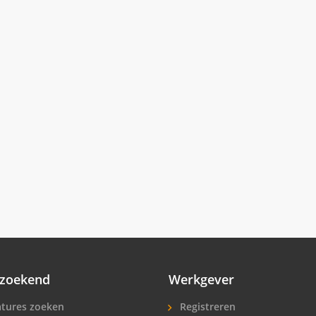
zoekend
Werkgever
tures zoeken
Registreren