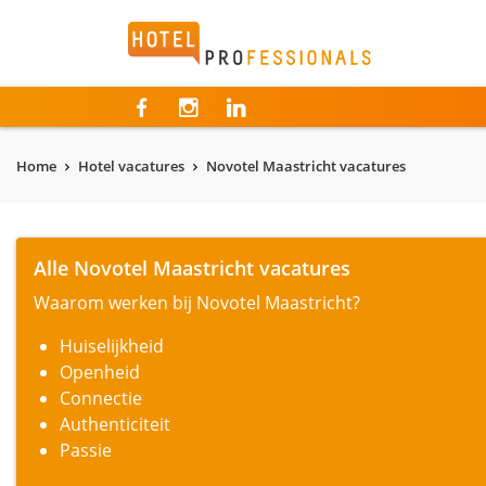
Hotelprofessionals
Home
Hotel vacatures
Novotel Maastricht vacatures
Alle Novotel Maastricht vacatures
Waarom werken bij Novotel Maastricht?
Huiselijkheid
Openheid
Connectie
Authenticiteit
Passie