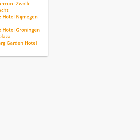
ercure Zwolle
echt
 Hotel Nijmegen
 Hotel Groningen
plaza
erg Garden Hotel