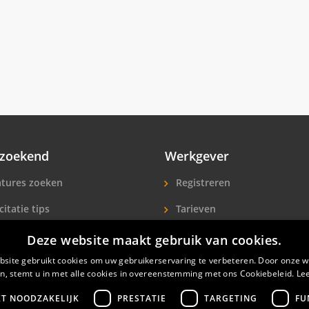
zoekend
Werkgever
tures zoeken
Registreren
citatie tips
Tarieven
ls A-Z
Extra aandacht
Deze website maakt gebruik van cookies.
icitanten
Hotelpersoneel zoeken
site gebruikt cookies om uw gebruikerservaring te verbeteren. Door onze w
n, stemt u in met alle cookies in overeenstemming met ons Cookiebeleid.
Le
KT NOODZAKELIJK
PRESTATIE
TARGETING
FU