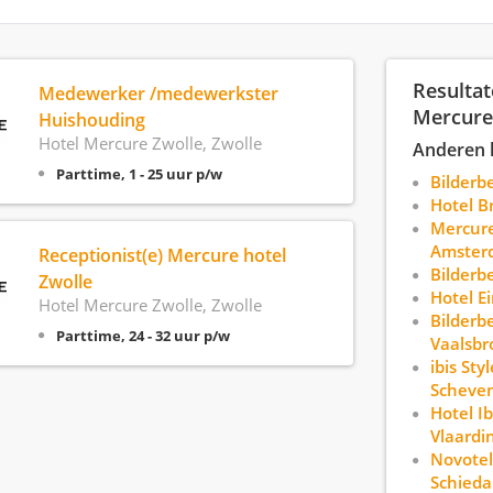
Resultat
Medewerker /medewerkster
Mercure
Huishouding
Hotel Mercure Zwolle, Zwolle
Anderen 
Parttime, 1 - 25 uur p/w
Bilderb
Hotel B
Mercure
Amster
Receptionist(e) Mercure hotel
Bilderb
Zwolle
Hotel E
Hotel Mercure Zwolle, Zwolle
Bilderb
Parttime, 24 - 32 uur p/w
Vaalsbr
ibis St
Scheve
Hotel I
Vlaardi
Novote
Schied