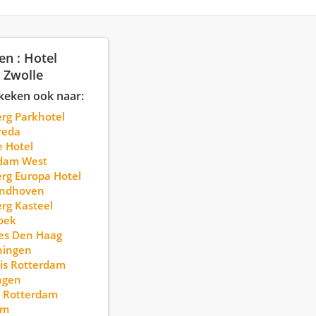
en : Hotel
 Zwolle
keken ook naar:
erg Parkhotel
reda
 Hotel
dam West
erg Europa Hotel
indhoven
erg Kasteel
oek
yles Den Haag
ningen
bis Rotterdam
ngen
l Rotterdam
am