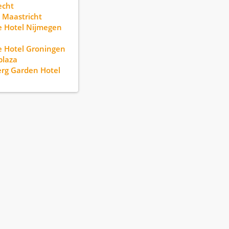
echt
 Maastricht
 Hotel Nijmegen
 Hotel Groningen
plaza
erg Garden Hotel