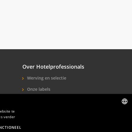
Over Hotelprofessionals
Werving en selectie
Onze labels
Over ons
Contact
ebsite te
es verder
DUTCH
ENGLISH
NCTIONEEL