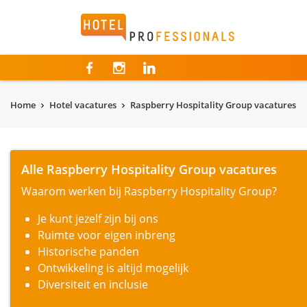
Hotelprofessionals
Home
Hotel vacatures
Raspberry Hospitality Group vacatures
Alle Raspberry Hospitality Group vacatures
Waarom werken bij Raspberry Hospitality Group?
Je kunt jezelf zijn bij ons
Ruimte voor eigen inbreng
Historische panden
Ontwikkeling is altijd mogelijk
Diversiteit en inclusie