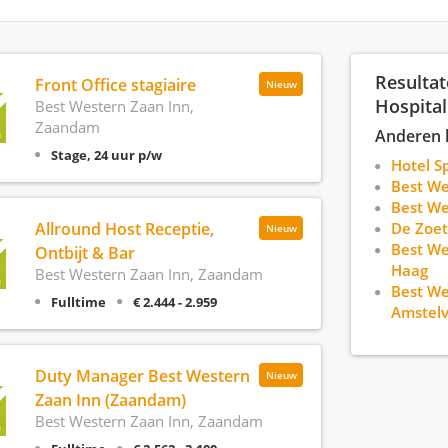
Resultat
Front Office stagiaire
Nieuw
Hospital
Best Western Zaan Inn,
Zaandam
Anderen 
Stage, 24 uur p/w
Hotel S
Best We
Best W
Allround Host Receptie,
De Zoet
Nieuw
Best We
Ontbijt & Bar
Haag
Best Western Zaan Inn, Zaandam
Best We
Fulltime
€ 2.444 - 2.959
Amstel
Duty Manager Best Western
Nieuw
Zaan Inn (Zaandam)
Best Western Zaan Inn, Zaandam