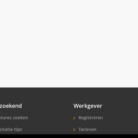
zoekend
Werkgever
tures zoeken
Registreren
citatie tips
Tarieven