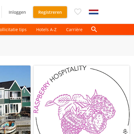
Inloggen
Registreren
ollicitatie tips
Hotels A-Z
Carrière