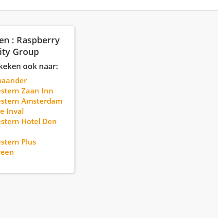
en : Raspberry
ity Group
keken ook naar:
paander
stern Zaan Inn
estern Amsterdam
e Inval
stern Hotel Den
stern Plus
veen