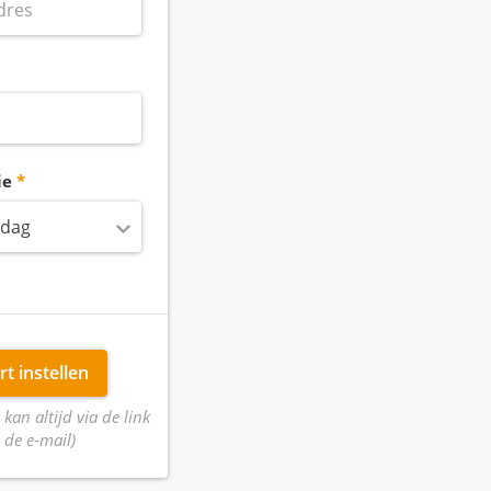
ie
 dag
rt instellen
 kan altijd via de link
 de e-mail)