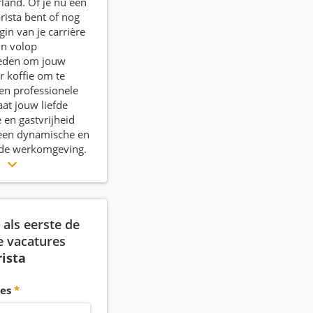
land. Of je nu een
rista bent of nog
gin van je carrière
ijn volop
eden om jouw
r koffie om te
een professionele
aat jouw liefde
e en gastvrijheid
 een dynamische en
nde werkomgeving.
r
als eerste de
e vacatures
ista
es