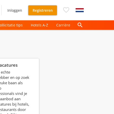
Inloggen
Registreren
ollicitatie tips
Hotels A-Z
Carrière
vacatures
n echte
hebber en op zoek
euke baan als
p
ssionals vind je
 aanbod aan
atures bij hotels,
estaurants door