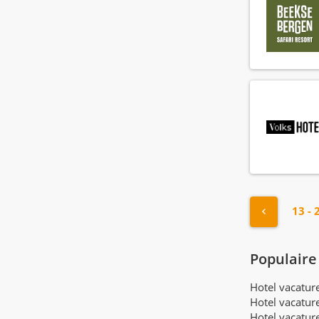
HR manager
(4)
HR medewerker
(16)
Health club manager
(3)
Health club medewerker
(6)
Hoofd administratie
(4)
Hoofd technische dienst
(26)
Hostess
(109)
Hotel manager
(18)
Housekeeper
(168)
Housekeeping manager
(21)
"« Vorige
13 - 
Houseman
(72)
Hovenier
(4)
IT manager
(1)
Populaire
IT medewerker
(1)
Hotel vacatu
Income audit
(3)
Hotel vacatur
Inkoop manager
(1)
Hotel vacatur