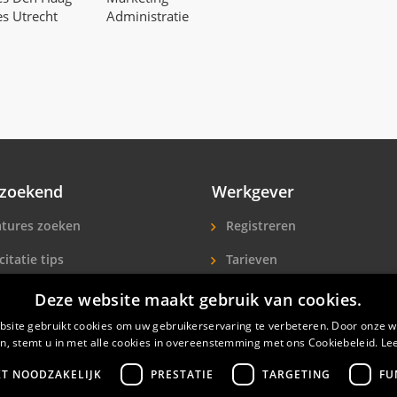
es Utrecht
Administratie
zoekend
Werkgever
tures zoeken
Registreren
citatie tips
Tarieven
ls A-Z
Extra aandacht
Deze website maakt gebruik van cookies.
site gebruikt cookies om uw gebruikerservaring te verbeteren. Door onze w
icitanten
Hotelpersoneel zoeken
n, stemt u in met alle cookies in overeenstemming met ons Cookiebeleid.
Le
KT NOODZAKELIJK
PRESTATIE
TARGETING
FU