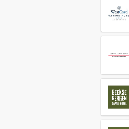
Crediteurenadministratie
(6)
Debiteurenadministratie
(2)
Demi chef de parti
(80)
Director of Business Development
(9)
Duty manager
(31)
Engineering supervisor
(13)
F&B controller
(3)
F&B medewerker
(295)
Facilitair medewerker
(33)
Fitness instructeur
(3)
Floorsupervisor
(49)
Food and beverage manager
(18)
Front office manager
(29)
General manager
(7)
Guest relations manager
(21)
Guest relations medewerker
(75)
Guest relations officer
(46)