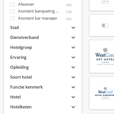
Afwasser
(40)
Assistent banqueting manager
(10)
Assistent bar manager
(56)
Assistent controller
(5)
Stad
Assistent front office manager
(32)
Dienstverband
Assistent housekeeping manager
(30)
Assistent maintenance manager
Hotelgroep
(15)
Assistent restaurant manager
(71)
Ervaring
Assistent sales director
(14)
Opleiding
Bagagist
(12)
Banqueting coördinator
(6)
Soort hotel
Banqueting manager
(8)
Functie kenmerk
Banqueting medewerker
(41)
Banqueting shift leader
(7)
Hotel
Banqueting supervisor
(15)
Hotelketen
Banquet sales coördinator
(8)