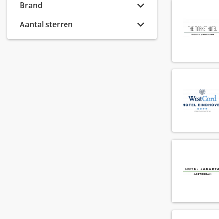
Banquet sales manager
Brand
(8)
Banquet sales medewerker
(5)
Aantal sterren
Banquet sales supervisor
(2)
Barman
(122)
Bar manager
(54)
Bar supervisor
(72)
Bediening
(257)
Callcenter agent
(6)
Callcenter manager
(1)
Chef de parti
(137)
Chef de rang
(73)
Chef kok
(72)
Cluster controller
(2)
Commis chef
(68)
Conciërge
(19)
Controller
(6)