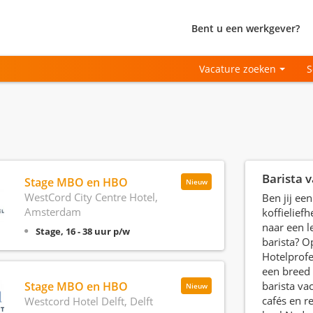
Bent u een werkgever?
Vacature zoeken
S
Barista 
Stage MBO en HBO
Nieuw
WestCord City Centre Hotel,
Ben jij ee
Amsterdam
koffielief
naar een l
Stage, 16 - 38 uur p/w
barista? O
Hotelprofe
een breed
Stage MBO en HBO
barista vac
Nieuw
cafés en r
Westcord Hotel Delft, Delft