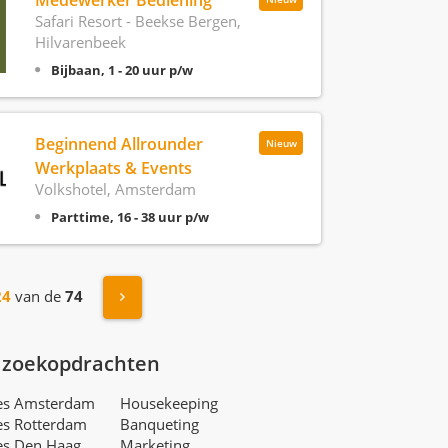
Medewerker Bediening
Safari Resort - Beekse Bergen,
Hilvarenbeek
Bijbaan, 1 - 20 uur p/w
Beginnend Allrounder
Nieuw
Werkplaats & Events
Volkshotel, Amsterdam
Parttime, 16 - 38 uur p/w
Volgende »
24
van de
74
 zoekopdrachten
res Amsterdam
Housekeeping
es Rotterdam
Banqueting
es Den Haag
Marketing