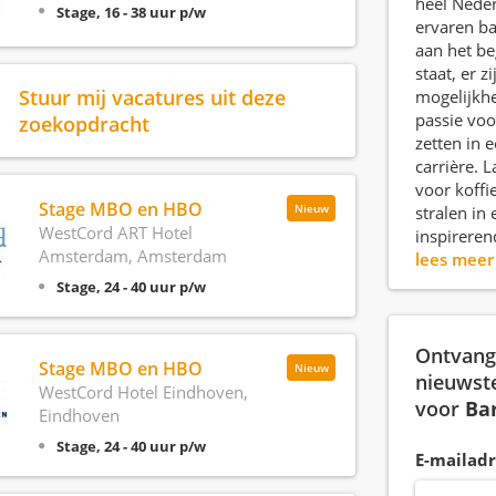
heel Neder
Stage, 16 - 38 uur p/w
ervaren ba
aan het be
staat, er z
Stuur mij vacatures uit deze
mogelijkh
passie voo
zoekopdracht
zetten in 
carrière. L
voor koffi
Stage MBO en HBO
Nieuw
stralen in
WestCord ART Hotel
inspirere
Amsterdam, Amsterdam
lees mee
Stage, 24 - 40 uur p/w
Ontvang 
Stage MBO en HBO
Nieuw
nieuwst
WestCord Hotel Eindhoven,
voor
Bar
Eindhoven
Stage, 24 - 40 uur p/w
E-mailadr