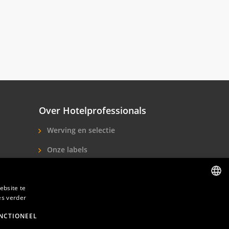
Over Hotelprofessionals
Werving en selectie
Onze labels
Over ons
ebsite te
Contact
es verder
DUTCH
ENGLISH
NCTIONEEL