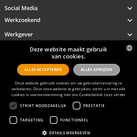
Social Media
Werkzoekend
Werkgever
Over Hotelprofessionals
Deze website maakt gebruik
van cookies.
DUTCH
ALLES ACCEPTEREN
ALLES AFWIJZEN
ENGLISH
Hotelprofessionals
Deze website gebruikt cookies om uw gebruikerservaring te
verbeteren. Door onze website te gebruiken, stemt u in met alle
cookies in overeenstemming met ons Cookiebeleid.
Lees verder
FAQ
STRIKT NOODZAKELIJK
PRESTATIE
Privacyverklaring
Contact
TARGETING
FUNCTIONEEL
Gebruikersvoorwaarden
DETAILS WEERGEVEN