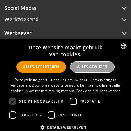
Social Media
Werkzoekend
Werkgever
Over Hotelprofessionals
Deze website maakt gebruik
van cookies.
DUTCH
ALLES ACCEPTEREN
ALLES AFWIJZEN
ENGLISH
Hotelprofessionals
Deze website gebruikt cookies om uw gebruikerservaring te
verbeteren. Door onze website te gebruiken, stemt u in met alle
cookies in overeenstemming met ons Cookiebeleid.
Lees verder
FAQ
STRIKT NOODZAKELIJK
PRESTATIE
Privacyverklaring
Contact
TARGETING
FUNCTIONEEL
Gebruikersvoorwaarden
DETAILS WEERGEVEN