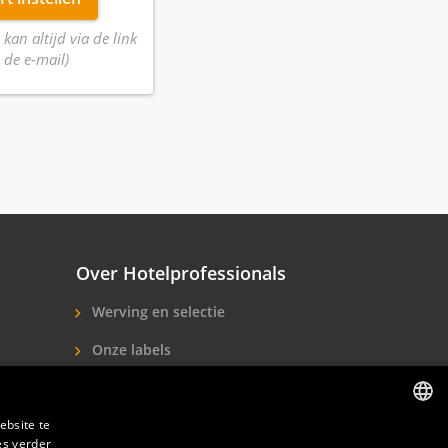
 kan altijd via de link
 de e-mail)
Over Hotelprofessionals
Werving en selectie
Onze labels
Over ons
ebsite te
Contact
es verder
DUTCH