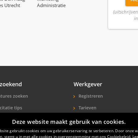
es Utrecht
Administratie
(uitschrijven
in
zoekend
Werkgever
tures zoeken
Registreren
citatie tips
Tarieven
ls A-Z
Extra aandacht
Deze website maakt gebruik van cookies.
site gebruikt cookies om uw gebruikerservaring te verbeteren. Door onze w
icitanten
Hotelpersoneel zoeken
n, stemt u in met alle cookies in overeenstemming met ons Cookiebeleid.
Le