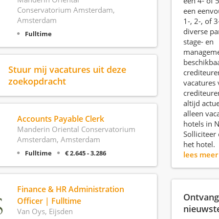
een 4- of 5
Conservatorium Amsterdam,
een eenvo
Amsterdam
1-, 2-, of 3
diverse par
Fulltime
stage- en
managemen
beschikba
Stuur mij vacatures uit deze
crediteure
zoekopdracht
vacatures 
crediteure
altijd actu
alleen vac
Accounts Payable Clerk
hotels in 
Manderin Oriental Conservatorium
Solliciteer
Amsterdam, Amsterdam
het hotel.
Fulltime
€ 2.645 - 3.286
lees mee
Finance & HR Administration
Ontvang 
Officer | Fulltime
nieuwst
Van Oys, Eijsden