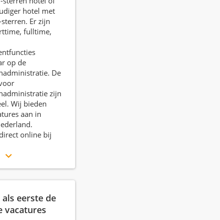
-sterren hotel of
udiger hotel met
-sterren. Er zijn
ttime, fulltime,
tfuncties
ar op de
nadministratie. De
voor
nadministratie zijn
eel. Wij bieden
atures aan in
Nederland.
 direct online bij
r
als eerste de
e vacatures