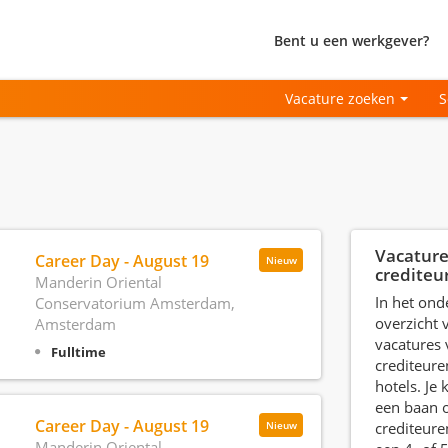
Bent u een werkgever?
Vacature zoeken
S
Vacatur
Career Day - August 19
Nieuw
crediteu
Manderin Oriental
In het ond
Conservatorium Amsterdam,
overzicht v
Amsterdam
vacatures 
Fulltime
crediteure
hotels. Je
een baan o
Career Day - August 19
crediteure
Nieuw
Manderin Oriental