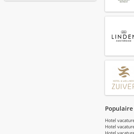
Banquet sales manager
(8)
Banquet sales medewerker
(6)
Banquet sales supervisor
(2)
Barista
(74)
Barman
(119)
Bar manager
(54)
Bar supervisor
(72)
Bediening
(257)
Callcenter agent
(6)
Callcenter manager
(1)
Chef de parti
(138)
Chef de rang
(73)
Chef kok
(73)
Populaire
Cluster controller
(2)
Commis chef
(68)
Hotel vacatu
Hotel vacatur
Conciërge
(19)
Hotel vacatur