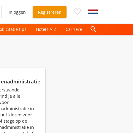
Inloggen
Registreren
ollicitatie tips
Hotels A-Z
Carrière
e
renadministratie
erstaande
ind je alle
voor
nadministratie in
 kunt kiezen voor
f stage op de
nadministratie in