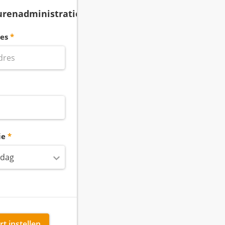
urenadministratie
es
ie
 dag
rt instellen