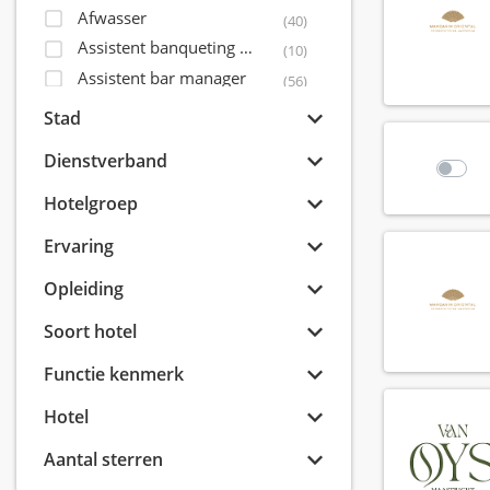
Afwasser
(40)
Assistent banqueting manager
(10)
Assistent bar manager
(56)
Assistent controller
(5)
Stad
Assistent front office manager
(32)
Dienstverband
Assistent housekeeping manager
(31)
Assistent maintenance manager
Hotelgroep
(15)
Assistent restaurant manager
(71)
Ervaring
Assistent sales director
(14)
Opleiding
Bagagist
(9)
Banqueting coördinator
(6)
Soort hotel
Banqueting manager
(8)
Functie kenmerk
Banqueting medewerker
(41)
Banqueting shift leader
(7)
Hotel
Banqueting supervisor
(15)
Aantal sterren
Banquet sales coördinator
(8)