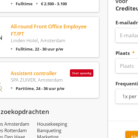
voor
Fulltime
€ 2.500 - 3.100
Credite
E-mailadr
All-round Front Office Employee
FT/PT
Linden Hotel, Amsterdam
Fulltime, 22 - 30 uur p/w
Plaats
Assistent controller
Sluit spoedig
SPA ZUIVER, Amsterdam
Frequent
Parttime, 24 - 36 uur p/w
1x per
 zoekopdrachten
res Amsterdam
Housekeeping
es Rotterdam
Banqueting
es Den Haag
Marketing
Ale