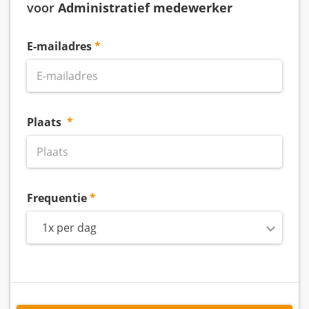
voor
Administratief medewerker
E-mailadres
Plaats
Frequentie
1x per dag