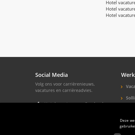
Hotel vacatur
Hotel vacatur
Hotel vacatur
Social Media
Werk
Volg ons voor carrièrenieuws,
Vaca
vacatures en carrièreadvies.
Solli
Hotel vacatures op Facebook
Hote
Hotel vacatures op Instagram
Deze web
Soll
Hotel banen op LinkedIn
gebruike