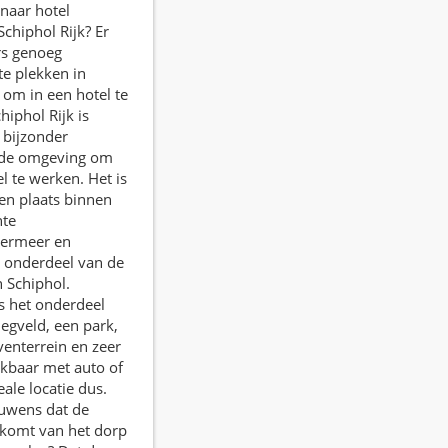
naar hotel
Schiphol Rijk? Er
rs genoeg
te plekken in
om in een hotel te
hiphol Rijk is
 bijzonder
nde omgeving om
el te werken. Het is
en plaats binnen
te
ermeer en
 onderdeel van de
 Schiphol.
s het onderdeel
iegveld, een park,
venterrein en zeer
kbaar met auto of
eale locatie dus.
ouwens dat de
 komt van het dorp