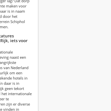
eger lag? Dat dorp
mte maken voor
aar is in naam
d door het
errein Schiphol
emen.
catures
Rijk, iets voor
ationale
ving naast een
angrijkste
ns van Nederland
urlijk om een
tekende hotels in
n daar is in
ijk geen tekort
 het internationale
er te
n zijn er diverse
te vinden in