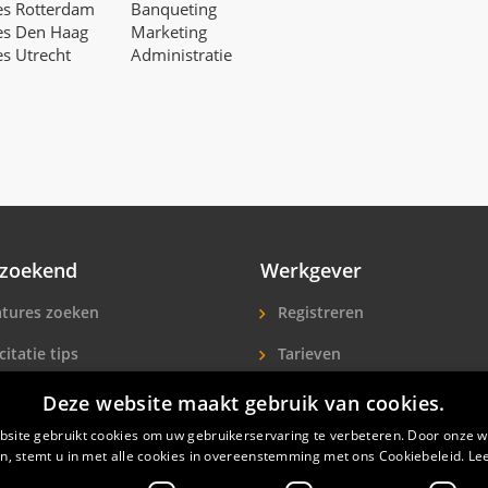
es Rotterdam
Banqueting
es Den Haag
Marketing
es Utrecht
Administratie
zoekend
Werkgever
tures zoeken
Registreren
citatie tips
Tarieven
ls A-Z
Extra aandacht
Deze website maakt gebruik van cookies.
site gebruikt cookies om uw gebruikerservaring te verbeteren. Door onze w
icitanten
Hotelpersoneel zoeken
n, stemt u in met alle cookies in overeenstemming met ons Cookiebeleid.
Le