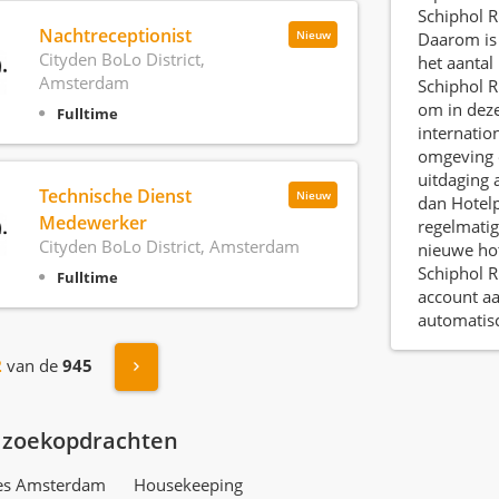
Schiphol R
Nachtreceptionist
Nieuw
Daarom is 
Cityden BoLo District,
het aantal
Amsterdam
Schiphol Ri
om in deze
Fulltime
internation
omgeving 
uitdaging 
Technische Dienst
Nieuw
dan Hotelp
Medewerker
regelmatig
Cityden BoLo District, Amsterdam
nieuwe hot
Schiphol R
Fulltime
account a
automatis
Volgende »
2
van de
945
 zoekopdrachten
res Amsterdam
Housekeeping