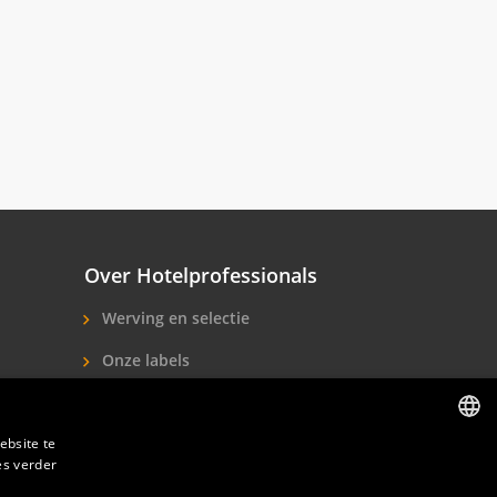
Over Hotelprofessionals
Werving en selectie
Onze labels
Over ons
ebsite te
Contact
es verder
DUTCH