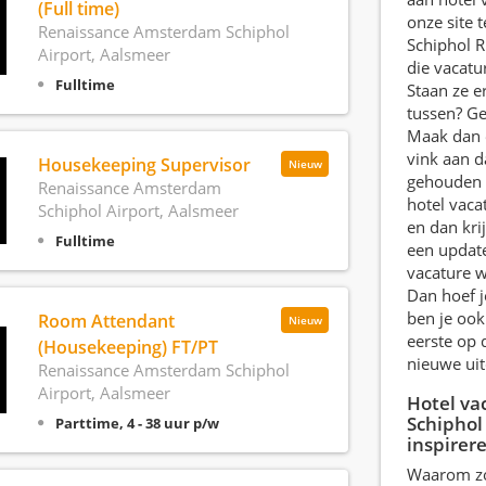
(Full time)
onze site 
Renaissance Amsterdam Schiphol
Schiphol Ri
Airport, Aalsmeer
die vacatur
Fulltime
Staan ze e
tussen? G
Maak dan 
vink aan d
Housekeeping Supervisor
Nieuw
gehouden 
Renaissance Amsterdam
hotel vaca
Schiphol Airport, Aalsmeer
en dan kri
Fulltime
een updat
vacature 
Dan hoef j
ben je ook
Room Attendant
Nieuw
eerste op 
(Housekeeping) FT/PT
nieuwe uit
Renaissance Amsterdam Schiphol
Airport, Aalsmeer
Hotel va
Schiphol 
Parttime, 4 - 38 uur p/w
inspirer
Waarom zou