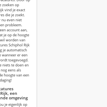
te zoeken op
jk vind je exact
es die je zoekt.
r nu even niet
een probleem.
een account aan,
at je op de hoogte
wil worden van
tures Schiphol Rijk
jg je automatisch
e wanneer er een
wordt toegevoegd.
e niets te doen en
 nog eens als
de hoogte van een
daging!
catures
Rijk, een
ende omgeving
 je eigenlijk op