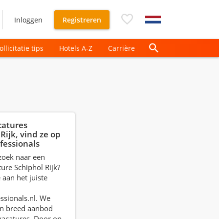
Inloggen
Registreren
ollicitatie tips
Hotels A-Z
Carrière
catures
Rijk, vind ze op
fessionals
 zoek naar een
ture Schiphol Rijk?
 aan het juiste
ssionals.nl. We
n breed aanbod
vacatures. Door op