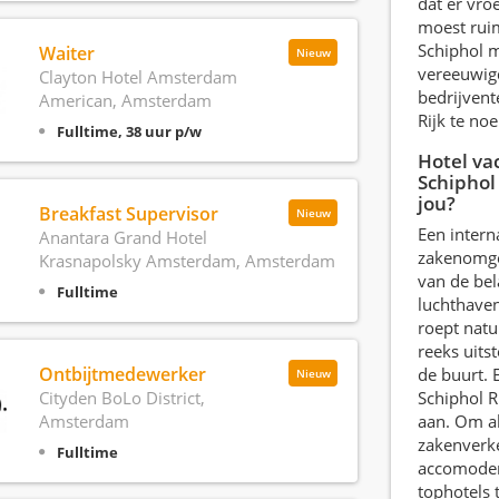
dat er vro
moest rui
Schiphol m
Waiter
Nieuw
vereeuwig
Clayton Hotel Amsterdam
bedrijvent
American, Amsterdam
Rijk te no
Fulltime, 38 uur p/w
Hotel va
Schiphol 
jou?
Breakfast Supervisor
Nieuw
Een intern
Anantara Grand Hotel
zakenomge
Krasnapolsky Amsterdam, Amsterdam
van de bel
Fulltime
luchthave
roept natu
reeks uits
Ontbijtmedewerker
de buurt. E
Nieuw
Cityden BoLo District,
Schiphol R
Amsterdam
aan. Om al
zakenverke
Fulltime
accomodere
tophotels 