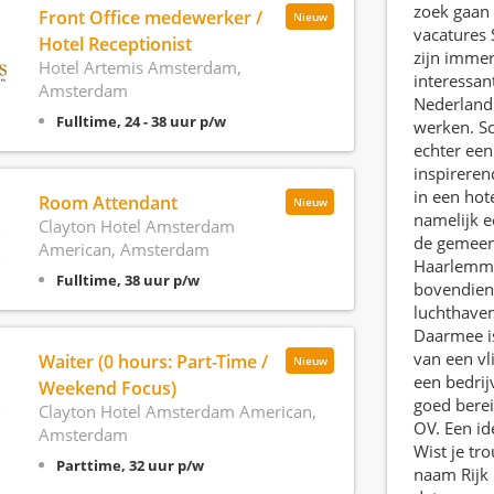
zoek gaan 
Front Office medewerker /
Nieuw
vacatures 
Hotel Receptionist
zijn imme
Hotel Artemis Amsterdam,
interessan
Amsterdam
Nederland 
Fulltime, 24 - 38 uur p/w
werken. Sc
echter een
inspirere
in een hot
Room Attendant
Nieuw
namelijk e
Clayton Hotel Amsterdam
de gemeen
American, Amsterdam
Haarlemm
Fulltime, 38 uur p/w
bovendien
luchthaven
Daarmee i
van een vl
Waiter (0 hours: Part-Time /
Nieuw
een bedrij
Weekend Focus)
goed berei
Clayton Hotel Amsterdam American,
OV. Een id
Amsterdam
Wist je tr
Parttime, 32 uur p/w
naam Rijk