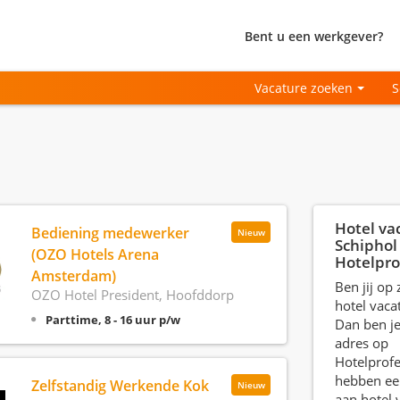
Bent u een werkgever?
Vacature zoeken
S
Hotel va
Bediening medewerker
Nieuw
Schiphol 
(OZO Hotels Arena
Hotelpro
Amsterdam)
Ben jij op
OZO Hotel President, Hoofddorp
hotel vaca
Parttime, 8 - 16 uur p/w
Dan ben je
adres op
Hotelprofe
hebben ee
Zelfstandig Werkende Kok
Nieuw
aan hotel 