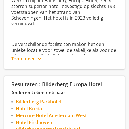
Welkom bij het Bilderberg Europa Hotel, een 4
sterren superior hotel, gevestigd op slechts 198
voetstappen van het strand van
Scheveningen. Het hotel is in 2023 volledig
vernieuwd.
De verschillende faciliteiten maken het een
unieke locatie voor zowel de zakelijke als voor de
leisure gast. Hierin ligt ook de uitdaging voor
Toon meer
onze medewerkers.
Het Bilderberg Europa Hotel in Scheveningen is
Resultaten : Bilderberg Europa Hotel
voortdurend bezig haar product te verbeteren
Anderen keken ook naar:
om net dat beetje meer te doen voor de gasten
waardoor ze graag bij Bilderberg terug komen.
Bilderberg Parkhotel
Dat houdt in dat iedereen binnen ons bedrijf een
Hotel Breda
stuk vakmanschap moet beheersen waaruit rust,
Mercure Hotel Amsterdam West
discipline, positiviteit en zelfverzekerdheid
Hotel Eindhoven
straalt. De gasten die in ons hotel verblijven,
hebben een hoog verwachtingspatroon en het is