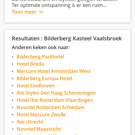
Ter optimale ontspanning is er een ruim
binnenzwembad, fitness center, sauna en biedt
Toon meer
Bilderberg Kasteel Vaalsbroek deskundige
schoonheidsbehandleingen aan in het Spa &
Wellness Centre Vaalsbroek.
Resultaten : Bilderberg Kasteel Vaalsbroek
Anderen keken ook naar:
Bilderberg Parkhotel
Hotel Breda
Mercure Hotel Amsterdam West
Bilderberg Europa Hotel
Hotel Eindhoven
ibis Styles Den Haag Scheveningen
Hotel Ibis Rotterdam Vlaardingen
Novotel Rotterdam Schiedam
Hotel Mercure Zwolle
Ibis Utrecht
Novotel Maastricht