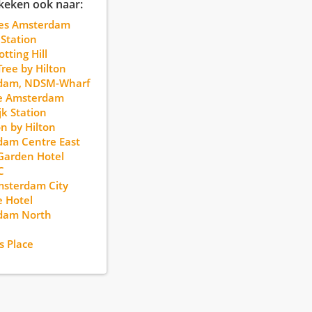
keken ook naar:
yles Amsterdam
 Station
tting Hill
ree by Hilton
dam, NDSM-Wharf
e Amsterdam
jk Station
 by Hilton
dam Centre East
Garden Hotel
C
msterdam City
 Hotel
dam North
 Place