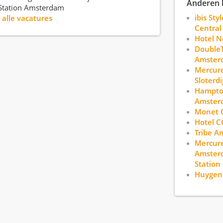
Anderen 
 Station Amsterdam
ibis St
r
alle vacatures
Central
Hotel No
DoubleT
Amster
Mercur
Sloterdi
Hampton
Amster
Monet 
Hotel C
Tribe A
Mercure
Amster
Station
Huygens