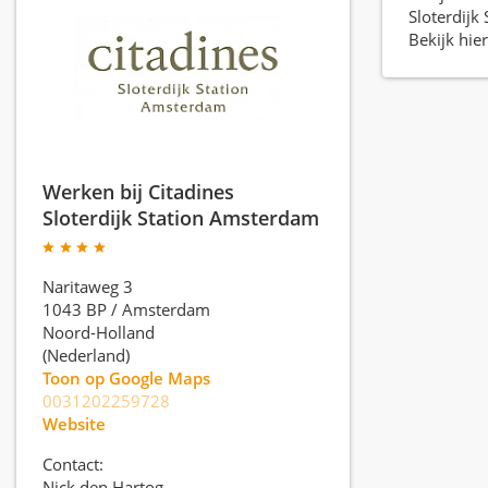
Sloterdijk
Bekijk hie
Werken bij Citadines
Sloterdijk Station Amsterdam
Naritaweg 3
1043 BP
/
Amsterdam
Noord-Holland
(Nederland)
Toon op Google Maps
0031202259728
Website
Contact:
Nick den Hartog