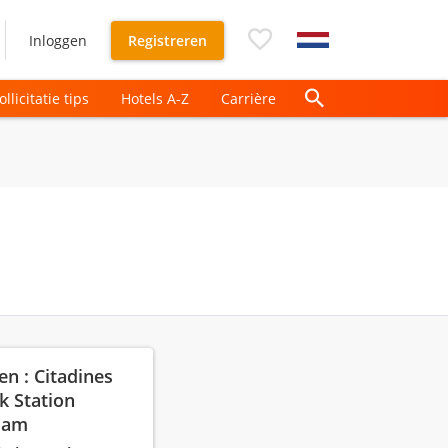
Inloggen
Registreren
ollicitatie tips
Hotels A-Z
Carrière
en : Citadines
jk Station
dam