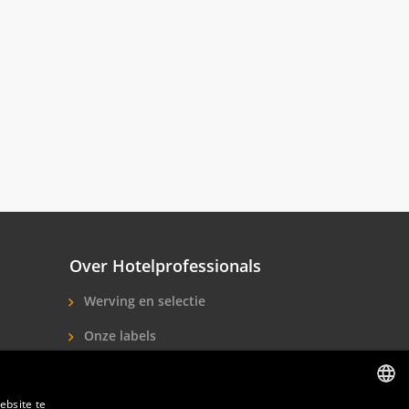
Over Hotelprofessionals
Werving en selectie
Onze labels
Over ons
ebsite te
Contact