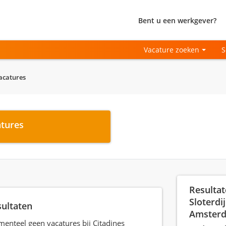
Bent u een werkgever?
Vacature zoeken
S
acatures
atures
Resultat
Sloterdi
sultaten
Amster
menteel geen vacatures bij Citadines