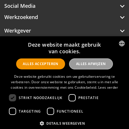
Social Media
Werkzoekend
Werkgever
Over Hotelprofessionals
Deze website maakt gebruik
van cookies.
DUTCH
ALLES ACCEPTEREN
ALLES AFWIJZEN
ENGLISH
Hotelprofessionals
Deze website gebruikt cookies om uw gebruikerservaring te
verbeteren. Door onze website te gebruiken, stemt u in met alle
FAQ
cookies in overeenstemming met ons Cookiebeleid.
Lees verder
STRIKT NOODZAKELIJK
PRESTATIE
Privacyverklaring
Contact
TARGETING
FUNCTIONEEL
Gebruikersvoorwaarden
DETAILS WEERGEVEN