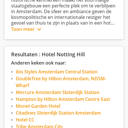
historische kenmerken maakt het voormalige
staatsgebouw een perfecte plek om te verblijven
in Amsterdam. De sfeer en ambiance geven de
kosmopolitische en internationale reiziger het
gevoel van thuis te zijn in plaats van in een hotel.
Het hotel heeft 72 kamers, een fitness en
Toon meer
beschikt over een brasserie en bar.
Resultaten : Hotel Notting Hill
Anderen keken ook naar:
ibis Styles Amsterdam Central Station
DoubleTree by Hilton Amsterdam, NDSM-
Wharf
Mercure Amsterdam Sloterdijk Station
Hampton by Hilton Amsterdam Centre East
Monet Garden Hotel
Citadines Sloterdijk Station Amsterdam
Hotel CC
Tribe Amsterdam City