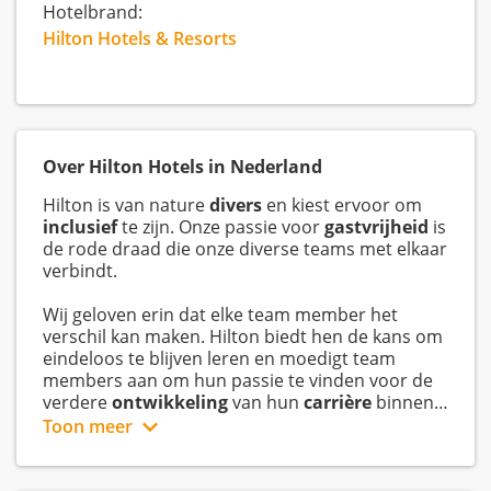
Hotelbrand:
Hilton Hotels & Resorts
Over Hilton Hotels in Nederland
Hilton is van nature
divers
en kiest ervoor om
inclusief
te zijn. Onze passie voor
gastvrijheid
is
de rode draad die onze diverse teams met elkaar
verbindt.
Wij geloven erin dat elke team member het
verschil kan maken. Hilton biedt hen de kans om
eindeloos te blijven leren en moedigt team
members aan om hun passie te vinden voor de
verdere
ontwikkeling
van hun
carrière
binnen
Hilton.
Toon meer
Hilton is gedreven in het creëren van een
Great
Place to Work
voor iedere hotel team member.