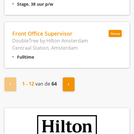
Stage, 38 uur p/w
Front Office Supervisor
Nieuw
DoubleTree by Hilton Amsterdam
Centraal Station, Amsterdam
Fulltime
1 - 12
van de
64
« Vorige
Volgende »