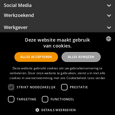
Social Media
Werkzoekend
Werkgever
Over Hotelprofessionals
Deze website maakt gebruik
van cookies.
DUTCH
ALLES ACCEPTEREN
ALLES AFWIJZEN
ENGLISH
Hotelprofessionals
Deze website gebruikt cookies om uw gebruikerservaring te
verbeteren. Door onze website te gebruiken, stemt u in met alle
cookies in overeenstemming met ons Cookiebeleid.
Lees verder
FAQ
STRIKT NOODZAKELIJK
PRESTATIE
Privacyverklaring
Contact
TARGETING
FUNCTIONEEL
Gebruikersvoorwaarden
DETAILS WEERGEVEN