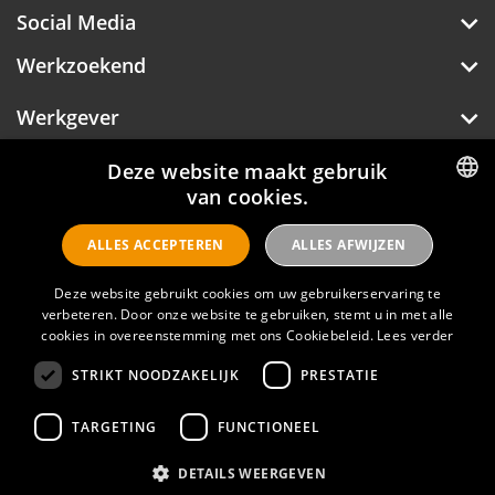
Social Media
Werkzoekend
Werkgever
Over Hotelprofessionals
Deze website maakt gebruik
van cookies.
DUTCH
ALLES ACCEPTEREN
ALLES AFWIJZEN
ENGLISH
Hotelprofessionals
Deze website gebruikt cookies om uw gebruikerservaring te
verbeteren. Door onze website te gebruiken, stemt u in met alle
cookies in overeenstemming met ons Cookiebeleid.
Lees verder
FAQ
STRIKT NOODZAKELIJK
PRESTATIE
Privacyverklaring
Contact
TARGETING
FUNCTIONEEL
Gebruikersvoorwaarden
DETAILS WEERGEVEN