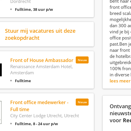
bent naar 
Dordrecht
front offic
Fulltime, 38 uur p/w
breed scal
mogelijkh
dan 300 ac
Stuur mij vacatures uit deze
vind je bij
zoekopdracht
office posi
past.Ben j
naar front 
de hotelb
Front of House Ambassador
Nieuw
uitgebreid
Renaissance Amsterdam Hotel,
100% front
Amsterdam
in diverse 
lees mee
Fulltime
Front office medewerker -
Nieuw
Ontvang 
Full time
nieuwst
City Center Lodge Utrecht, Utrecht
voor
Re
Fulltime, 8 - 24 uur p/w