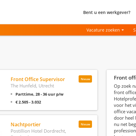
Bent u een werkgever?
Vacature zoeken
S
Front off
Front Office Supervisor
Nieuw
The Hunfeld, Utrecht
Op zoek na
front offic
Parttime, 28 - 36 uur p/w
Hotelprofe
€ 2.505 - 3.032
voor het v
office vaca
door heel 
Nachtportier
nu net beg
Nieuw
profession
Postillion Hotel Dordrecht,