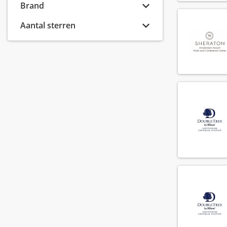
(24)
Brand
Roomservice
(225)
Aantal sterren
Sales
(56)
Technische dienst
(84)