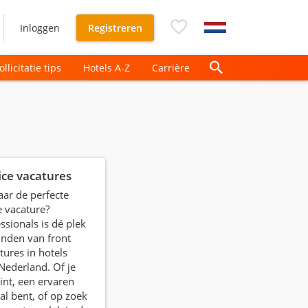
Inloggen
Registreren
ollicitatie tips
Hotels A-Z
Carrière
ice vacatures
ar de perfecte
e vacature?
ssionals is dé plek
inden van front
tures in hotels
Nederland. Of je
int, een ervaren
al bent, of op zoek