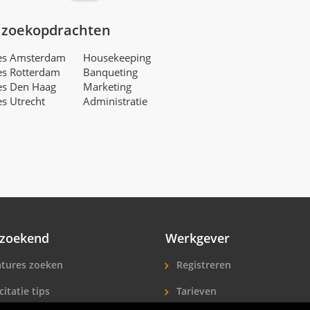
 zoekopdrachten
res Amsterdam
Housekeeping
es Rotterdam
Banqueting
es Den Haag
Marketing
es Utrecht
Administratie
zoekend
Werkgever
tures zoeken
Registreren
citatie tips
Tarieven