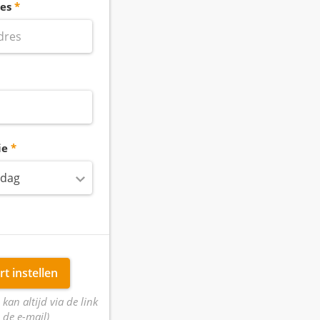
es
ie
 dag
rt instellen
 kan altijd via de link
 de e-mail)