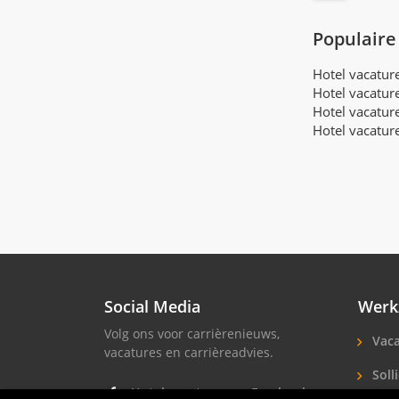
Populaire
Hotel vacatu
Hotel vacatur
Hotel vacatur
Hotel vacatur
Social Media
Werk
Volg ons voor carrièrenieuws,
Vaca
vacatures en carrièreadvies.
Solli
Hotel vacatures op Facebook