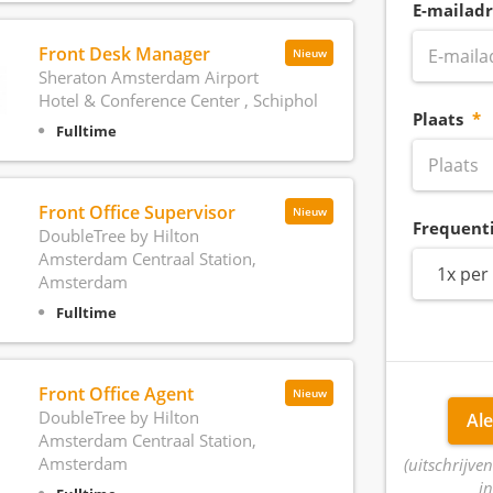
E-mailadr
Front Desk Manager
Nieuw
Sheraton Amsterdam Airport
Hotel & Conference Center , Schiphol
Plaats
Fulltime
Front Office Supervisor
Nieuw
Frequent
DoubleTree by Hilton
Amsterdam Centraal Station,
1x per
Amsterdam
Fulltime
Front Office Agent
Nieuw
DoubleTree by Hilton
Ale
Amsterdam Centraal Station,
Amsterdam
(uitschrijven
in