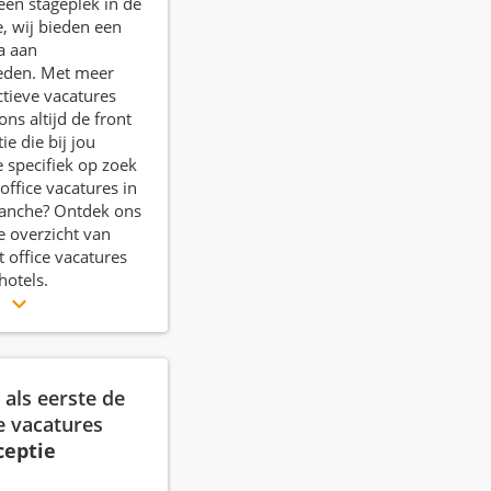
een stageplek in de
e, wij bieden een
a aan
eden. Met meer
tieve vacatures
 ons altijd de front
tie die bij jou
e specifiek op zoek
office vacatures in
ranche? Ontdek ons
e overzicht van
 office vacatures
hotels.
r
als eerste de
e vacatures
ceptie