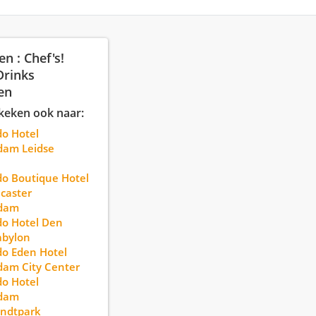
en : Chef's!
Drinks
en
keken ook naar:
o Hotel
dam Leidse
o Boutique Hotel
caster
dam
o Hotel Den
abylon
o Eden Hotel
am City Center
o Hotel
dam
ndtpark