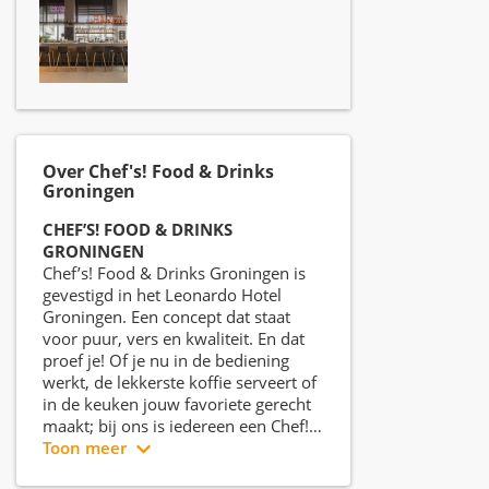
Over Chef's! Food & Drinks
Groningen
CHEF’S! FOOD & DRINKS
GRONINGEN
Chef’s! Food & Drinks Groningen is
gevestigd in het Leonardo Hotel
Groningen. Een concept dat staat
voor puur, vers en kwaliteit. En dat
proef je! Of je nu in de bediening
werkt, de lekkerste koffie serveert of
in de keuken jouw favoriete gerecht
maakt; bij ons is iedereen een Chef!
Wij hebben allemaal een grote passie
Toon meer
voor eten en drinken en adviseren