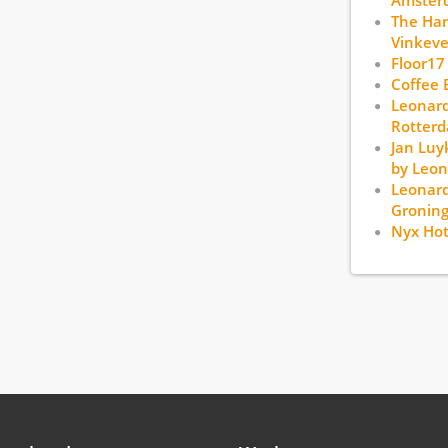
Amster
The Har
Vinkev
Floor17
Coffee 
Leonard
Rotter
Jan Lu
by Leon
Leonard
Groning
Nyx Ho