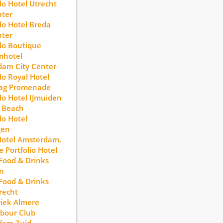
o Hotel Utrecht
nter
o Hotel Breda
nter
do Boutique
hotel
am City Center
o Royal Hotel
ag Promenade
o Hotel IJmuiden
 Beach
o Hotel
gen
Hotel Amsterdam,
e Portfolio Hotel
 Food & Drinks
n
 Food & Drinks
recht
riek Almere
bour Club