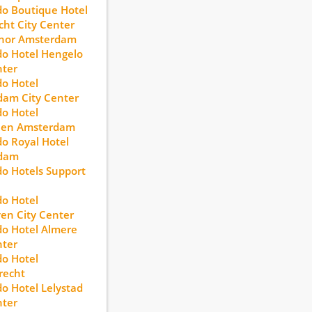
o Boutique Hotel
cht City Center
nor Amsterdam
o Hotel Hengelo
nter
o Hotel
am City Center
o Hotel
een Amsterdam
o Royal Hotel
dam
o Hotels Support
o Hotel
en City Center
o Hotel Almere
nter
o Hotel
recht
o Hotel Lelystad
nter