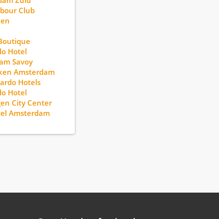
dam Zuid
bour Club
een
Boutique
o Hotel
dam Savoy
yken Amsterdam
ardo Hotels
o Hotel
en City Center
tel Amsterdam