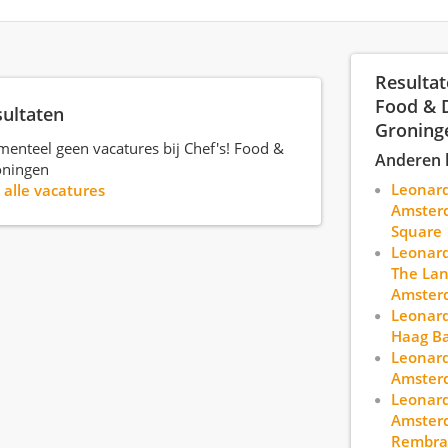
Resultat
Food & 
sultaten
Groning
menteel geen vacatures bij Chef's! Food &
Anderen 
oningen
Leonard
r
alle vacatures
Amster
Square
Leonard
The Lan
Amster
Leonard
Haag B
Leonard
Amsterd
Leonard
Amster
Rembra