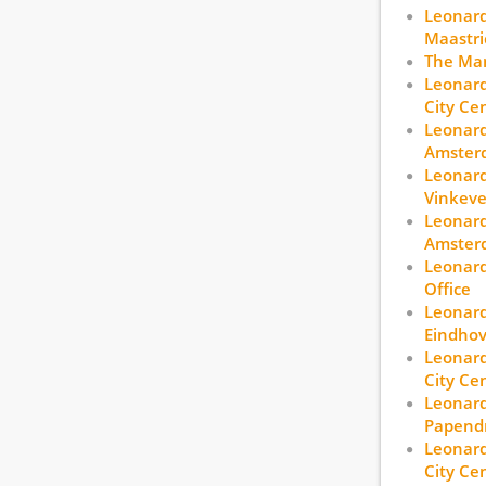
Leonard
Maastri
The Ma
Leonard
City Ce
Leonard
Amsterd
Leonard
Vinkev
Leonard
Amster
Leonard
Office
Leonard
Eindhov
Leonard
City Ce
Leonard
Papend
Leonard
City Ce