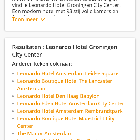
vind je Leonardo Hotel Groningen City Center.
Een modern hotel met 93 stijlvolle kamers en
fijne faciliteiten - de perfecte uitvalsbasis voor
Toon meer
onze gasten en misschien wel uw nieuwe
werkplek.
Resultaten : Leonardo Hotel Groningen
City Center
Anderen keken ook naar:
Leonardo Hotel Amsterdam Leidse Square
Leonardo Boutique Hotel The Lancaster
Amsterdam
Leonardo Hotel Den Haag Babylon
Leonardo Eden Hotel Amsterdam City Center
Leonardo Hotel Amsterdam Rembrandtpark
Leonardo Boutique Hotel Maastricht City
Center
The Manor Amsterdam