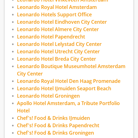
is jouw passie? Bekijk of jouw baan tussen onze
Leonardo Royal Hotel Amsterdam
vacatures staat en vertel ons jouw verhaal.
Leonardo Hotels Support Office
WAT WERKEN BIJ LEONARDO HOTELS ZO TOF
Leonardo Hotel Eindhoven City Center
MAAKT?
Leonardo Hotel Almere City Center
Al jouw collega’s zijn net zo gemotiveerd en
Leonardo Hotel Papendrecht
gepassioneerd over het vak als jij. Blijf jij je voor
Leonardo Hotel Lelystad City Center
de volle honderd procent inzetten? Dan geven
wij jou alle ruimte om nóg verder door te
Leonardo Hotel Utrecht City Center
groeien. Bijvoorbeeld met gerichte cursussen en
Leonardo Hotel Breda City Center
opleidingen. We houden je graag gezond en
Leonardo Boutique Museumhotel Amsterdam
energiek. Daarom hebben we een
City Center
bedrijfsfitnessregeling voor je. Natuurlijk zorgen
Leonardo Royal Hotel Den Haag Promenade
we ook voor een goede reiskostenvergoeding, en
een collectieve zorg- en schadeverzekering. En
Leonardo Hotel IJmuiden Seaport Beach
dan zijn er nog de andere, luxe voordelen van
Leonardo Hotel Groningen
werken bij een hotel: je kunt je tegen een
Apollo Hotel Amsterdam, a Tribute Portfolio
speciaal tarief in de watten laten leggen, in al
Hotel
onze hotels en restaurants.
Chef's! Food & Drinks IJmuiden
Vragen of een (open) sollicitatie? Bekijk onze
Chef's! Food & Drinks Papendrecht
vacatures op www.werkenbijleonardohotels.nl!
Chef's! Food & Drinks Groningen