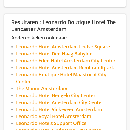
weerspiegelen het rijke verleden van het
gebouw, maar dan met alle hedendaagse luxe en
modern design: van elegante kamers voor
romantische citytrips tot ruime kamers voor het
Resultaten : Leonardo Boutique Hotel The
hele gezin.
Lancaster Amsterdam
Of je nou wereldberoemde musea wilt bezoeken,
Anderen keken ook naar:
lokale pareltjes wilt ontdekken, of gewoon wilt
genieten van de rust en luxe van ons boutique
Leonardo Hotel Amsterdam Leidse Square
hotel - bij The Lancaster beleef je Amsterdam op
Leonardo Hotel Den Haag Babylon
een meer intieme, stijlvolle manier. Dit is waar
Leonardo Eden Hotel Amsterdam City Center
jouw Amsterdamse verhaal begint.
Leonardo Hotel Amsterdam Rembrandtpark
Leonardo Boutique Hotel Maastricht City
Center
The Manor Amsterdam
Leonardo Hotel Hengelo City Center
Leonardo Hotel Amsterdam City Center
Leonardo Hotel Vinkeveen Amsterdam
Leonardo Royal Hotel Amsterdam
Leonardo Hotels Support Office