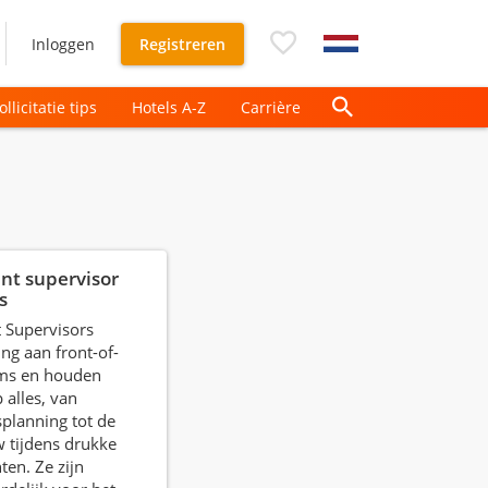
Inloggen
Registreren
ollicitatie tips
Hotels A-Z
Carrière
nt supervisor
s
 Supervisors
ing aan front-of-
ms en houden
 alles, van
planning tot de
w tijdens drukke
en. Ze zijn