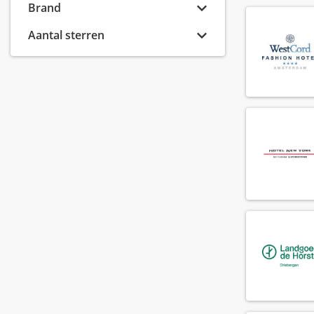
Banquet sales manager
Brand
(8)
Banquet sales medewerker
(5)
Aantal sterren
Banquet sales supervisor
(2)
Barista
(73)
Barman
(119)
Bar manager
(53)
Bar supervisor
(71)
Bediening
(256)
Callcenter agent
(5)
Callcenter manager
(1)
Chef de parti
(133)
Chef de rang
(71)
Chef kok
(70)
Cluster controller
(2)
Commis chef
(68)
Conciërge
(19)