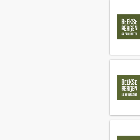
Controller
(6)
Crediteurenadministratie
(4)
Debiteurenadministratie
(2)
Demi chef de parti
(78)
Director of Business Development
(9)
Duty manager
(32)
Engineering supervisor
(14)
F&B controller
(3)
F&B medewerker
(296)
Facilitair medewerker
(33)
Fitness instructeur
(3)
Floorsupervisor
(48)
Food and beverage manager
(19)
Front office manager
(29)
General manager
(7)
Guest relations manager
(21)
Guest relations medewerker
(73)