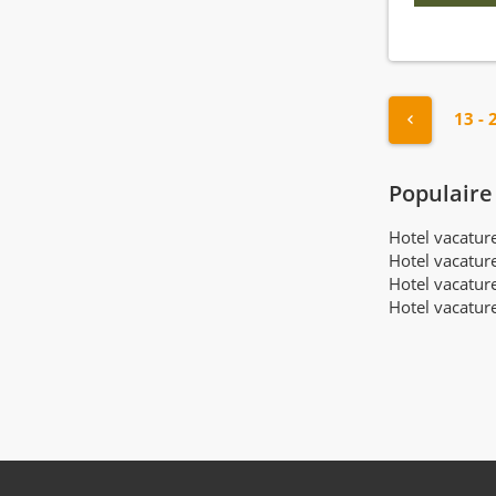
Inkoop manager
(1)
Inkoop medewerker
(2)
Kok
(137)
Linnenkamer medewerker
(38)
"« Vorige
13 - 
Magazijnbeheerder
(1)
Manager reserveringen
(10)
Populaire
Marketing manager
(15)
Marketing medewerker
Hotel vacatu
(29)
Hotel vacatur
Masseur
(6)
Hotel vacatur
Medewerker reserveringen
(37)
Hotel vacatur
Medewerker technische dienst
(65)
Minibar medewerker
(19)
Nachtreceptionist
(91)
Ontbijtkok
(93)
Ontbijt medewerker
(152)
Operationeel manager
(25)