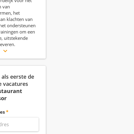
delijk voor het
n van
rmen, het
an klachten van
 het ondersteunen
rainingen om een
e, uitstekende
leveren.
r
als eerste de
e vacatures
staurant
sor
es