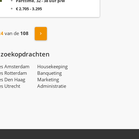
Parttime, 32 - 38 uur p/w
€ 2.705 - 3.295
Volgende »
24
van de
108
 zoekopdrachten
res Amsterdam
Housekeeping
es Rotterdam
Banqueting
es Den Haag
Marketing
es Utrecht
Administratie