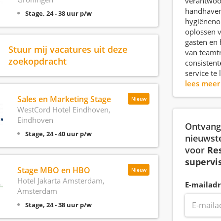
verantwoor
handhave
Stage, 24 - 38 uur p/w
hygiëneno
oplossen v
gasten en
Stuur mij vacatures uit deze
van teamt
zoekopdracht
consistent
service te 
lees mee
Sales en Marketing Stage
Nieuw
WestCord Hotel Eindhoven,
Eindhoven
Ontvang 
Stage, 24 - 40 uur p/w
nieuwst
voor
Re
supervi
Stage MBO en HBO
Nieuw
Hotel Jakarta Amsterdam,
E-mailadr
Amsterdam
Stage, 24 - 38 uur p/w