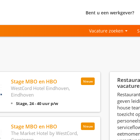
Bent u een werkgever?
Vacature zoeken
S
Restaura
Stage MBO en HBO
Nieuw
vacature
WestCord Hotel Eindhoven,
Restaurant
Eindhoven
geven leid
Stage, 24 - 40 uur p/w
house tea
toezicht op
personeels
Stage MBO en HBO
serviceflo
Nieuw
The Market Hotel by WestCord,
eetmoment
Groningen