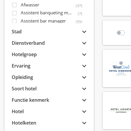
Afwasser
(37)
Assistent banqueting manager
(7)
Assistent bar manager
(55)
Assistent controller
(5)
Stad
Assistent front office manager
(31)
Dienstverband
Assistent housekeeping manager
(28)
Assistent maintenance manager
Hotelgroep
(17)
Assistent restaurant manager
(70)
Ervaring
Assistent sales director
(14)
Opleiding
Bagagist
(12)
Banqueting coördinator
(6)
Soort hotel
Banqueting manager
(8)
Functie kenmerk
Banqueting medewerker
(40)
Banqueting shift leader
(7)
Hotel
Banqueting supervisor
(15)
Hotelketen
Banquet sales coördinator
(8)