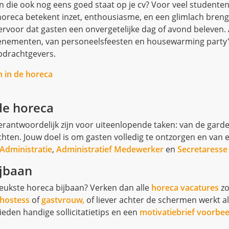
n die ook nog eens goed staat op je cv? Voor veel studenten 
horeca betekent inzet, enthousiasme, en een glimlach breng
ervoor dat gasten een onvergetelijke dag of avond beleven. 
venementen, van personeelsfeesten en housewarming party's
opdrachtgevers.
n in de horeca
de horeca
 verantwoordelijk zijn voor uiteenlopende taken: van de gar
chten. Jouw doel is om gasten volledig te ontzorgen en van
Administratie
,
Administratief Medewerker
en
Secretaresse
ijbaan
leukste horeca bijbaan? Verken dan alle
horeca vacatures
zo
hostess
of
gastvrouw,
of liever achter de schermen werkt a
ieden handige sollicitatietips en een
motivatiebrief voorbee