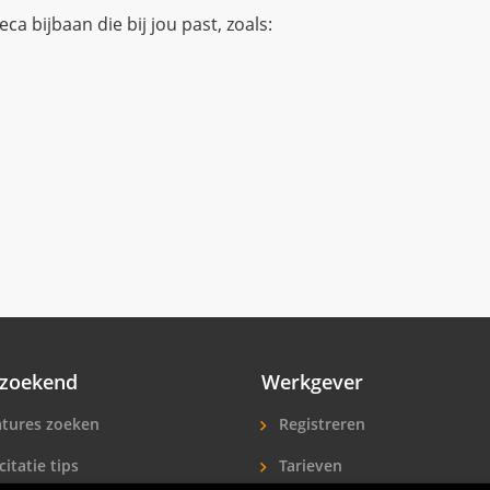
a bijbaan die bij jou past, zoals:
zoekend
Werkgever
tures zoeken
Registreren
citatie tips
Tarieven