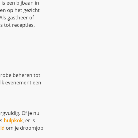
is een bijbaan in
en op het gezicht
Als gastheer of
 tot recepties,
derobe beheren tot
 elk evenement een
rgvuldig. Of je nu
ls
hulpkok
, er is
ld
om je droomjob