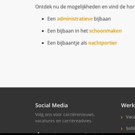
Ontdek nu de mogelijkheden en vind de horec
Een
administratieve
bijbaan
Een bijbaan in het
schoonmaken
Een bijbaantje als
nachtportier
Social Media
Werk
Volg ons voor carrièrenieuws,
Vaca
vacatures en carrièreadvies.
Solli
Hotel vacatures op Facebook