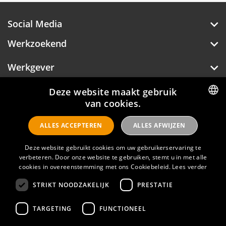
Social Media
Werkzoekend
Werkgever
Over Hotelprofessionals
Deze website maakt gebruik
van cookies.
DUTCH
ALLES ACCEPTEREN
ALLES AFWIJZEN
ENGLISH
Hotelprofessionals
Deze website gebruikt cookies om uw gebruikerservaring te
verbeteren. Door onze website te gebruiken, stemt u in met alle
cookies in overeenstemming met ons Cookiebeleid.
Lees verder
FAQ
STRIKT NOODZAKELIJK
PRESTATIE
Privacyverklaring
Contact
TARGETING
FUNCTIONEEL
Gebruikersvoorwaarden