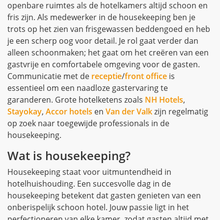
openbare ruimtes als de hotelkamers altijd schoon en
fris zijn. Als medewerker in de housekeeping ben je
trots op het zien van frisgewassen beddengoed en heb
je een scherp oog voor detail. Je rol gaat verder dan
alleen schoonmaken; het gaat om het creëren van een
gastvrije en comfortabele omgeving voor de gasten.
Communicatie met de
receptie
/
front office
is
essentieel om een naadloze gastervaring te
garanderen. Grote hotelketens zoals
NH Hotels
,
Stayokay
,
Accor hotels
en
Van der Valk
zijn regelmatig
op zoek naar toegewijde professionals in de
housekeeping.
Wat is housekeeping?
Housekeeping staat voor uitmuntendheid in
hotelhuishouding. Een succesvolle dag in de
housekeeping betekent dat gasten genieten van een
onberispelijk schoon hotel. Jouw passie ligt in het
perfectioneren van elke kamer, zodat gasten altijd met