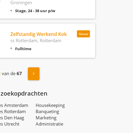
Groningen
Stage, 24 - 38 uur p/w
Zelfstandig Werkend Kok
Nieuw
ss Rotterdam, Rotterdam
Fulltime
Volgende »
2
van de
67
 zoekopdrachten
res Amsterdam
Housekeeping
es Rotterdam
Banqueting
es Den Haag
Marketing
es Utrecht
Administratie