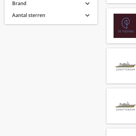
Banquet sales manager
Brand
(8)
Banquet sales medewerker
(6)
Aantal sterren
Banquet sales supervisor
(2)
Barista
(74)
Barman
(119)
Bar manager
(54)
Bar supervisor
(72)
Bediening
(256)
Callcenter agent
(6)
Callcenter manager
(1)
Chef de parti
(137)
Chef de rang
(73)
Chef kok
(72)
Cluster controller
(2)
Conciërge
(19)
Controller
(6)