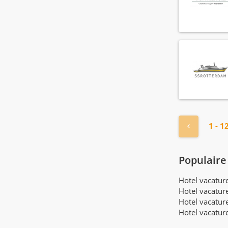
HR manager
(4)
HR medewerker
(16)
Health club manager
(3)
Health club medewerker
(6)
Hoofd administratie
(4)
Hoofd technische dienst
(26)
Hostess
(108)
Hotel manager
(18)
Housekeeper
« Vorige
1 - 1
(168)
Housekeeping manager
(21)
Houseman
(72)
Populaire
Hovenier
(4)
Hotel vacatu
IT manager
(1)
Hotel vacatur
IT medewerker
(1)
Hotel vacatur
Income audit
(3)
Hotel vacatur
Inkoop manager
(1)