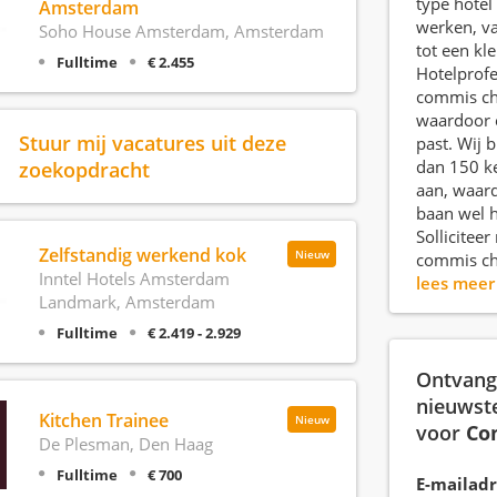
type hotel 
Amsterdam
werken, va
Soho House Amsterdam, Amsterdam
tot een kl
Fulltime
€ 2.455
Hotelprofe
commis ch
waardoor er
Stuur mij vacatures uit deze
past. Wij 
zoekopdracht
dan 150 k
aan, waar
baan wel he
Solliciteer
Zelfstandig werkend kok
Nieuw
commis ch
Inntel Hotels Amsterdam
lees mee
Landmark, Amsterdam
Fulltime
€ 2.419 - 2.929
Ontvang 
nieuwst
Kitchen Trainee
Nieuw
voor
Co
De Plesman, Den Haag
Fulltime
€ 700
E-mailadr