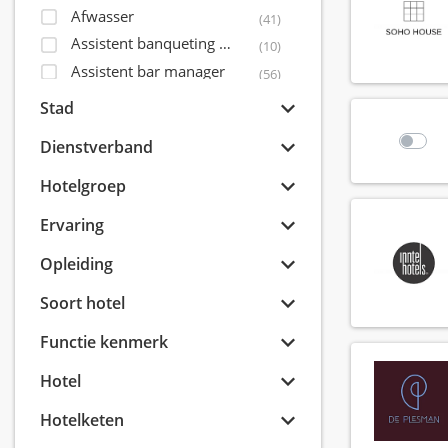
Afwasser
(41)
Assistent banqueting manager
(10)
Assistent bar manager
(56)
Assistent controller
(5)
Stad
Assistent front office manager
(32)
Dienstverband
Assistent housekeeping manager
(31)
Assistent maintenance manager
Hotelgroep
(15)
Assistent restaurant manager
(71)
Ervaring
Assistent sales director
(14)
Opleiding
Bagagist
(9)
Banqueting coördinator
(6)
Soort hotel
Banqueting manager
(8)
Functie kenmerk
Banqueting medewerker
(41)
Banqueting shift leader
(7)
Hotel
Banqueting supervisor
(15)
Hotelketen
Banquet sales coördinator
(8)