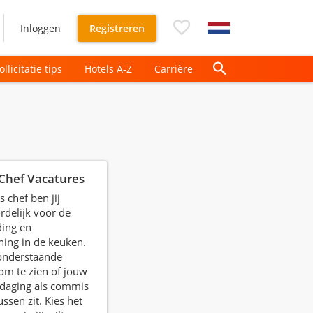
Inloggen
Registreren
ollicitatie tips
Hotels A-Z
Carrière
Chef Vacatures
 chef ben jij
delijk voor de
ding en
ing in de keuken.
 onderstaande
om te zien of jouw
tdaging als commis
ussen zit. Kies het