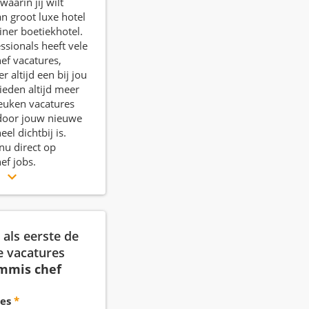
waarin jij wilt
n groot luxe hotel
einer boetiekhotel.
ssionals heeft vele
ef vacatures,
 altijd een bij jou
bieden altijd meer
euken vacatures
door jouw nieuwe
el dichtbij is.
 nu direct op
ef jobs.
r
als eerste de
e vacatures
mmis chef
es