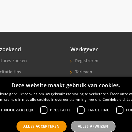
zoekend
Werkgever
tures zoeken
Registreren
citatie tips
Tarieven
ls A-Z
Extra aandacht
Deze website maakt gebruik van cookies.
site gebruikt cookies om uw gebruikerservaring te verbeteren. Door onze w
icitanten
Hotelpersoneel zoeken
n, stemt u in met alle cookies in overeenstemming met ons Cookiebeleid.
Le
KT NOODZAKELIJK
PRESTATIE
TARGETING
FU
ALLES ACCEPTEREN
ALLES AFWIJZEN
nals
Privacyverklaring
Contact
Gebruikersvoorwaar