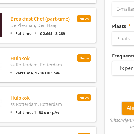
Breakfast Chef (part-time)
Nieuw
De Plesman, Den Haag
Plaats
Fulltime
€ 2.645 - 3.289
Frequent
Hulpkok
Nieuw
ss Rotterdam, Rotterdam
1x per
Parttime, 1 - 38 uur p/w
Hulpkok
Nieuw
ss Rotterdam, Rotterdam
Ale
Fulltime, 1 - 38 uur p/w
(uitschrijven
in