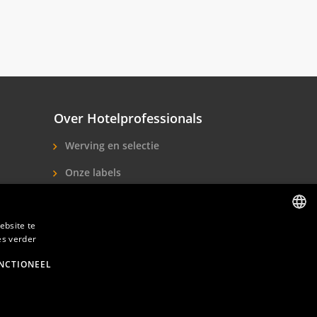
Over Hotelprofessionals
Werving en selectie
Onze labels
Over ons
ebsite te
Contact
es verder
DUTCH
ENGLISH
NCTIONEEL
den