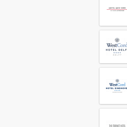
Crediteurenadministratie
(6)
Debiteurenadministratie
(2)
Demi chef de parti
(80)
Director of Business Development
(9)
Duty manager
(31)
Engineering supervisor
(13)
F&B controller
(3)
F&B medewerker
(289)
Facilitair medewerker
(33)
Fitness instructeur
(3)
Floorsupervisor
(50)
Food and beverage manager
(19)
Front office manager
(29)
General manager
(7)
Guest relations manager
(21)
Guest relations medewerker
(75)
Guest relations officer
(46)