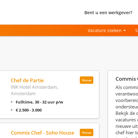
Bent u een werkgever?
Vacature zoeken
S
Commis 
Chef de Partie
Nieuw
INK Hotel Amsterdam,
Als commis
Amsterdam
verantwoor
voorberei
Fulltime, 30 - 32 uur p/w
ondersteun
€ 2.500 - 3.000
Bekijk de
vacatures 
nieuwe ui
Commis Chef - Soho House
chef hier t
Nieuw