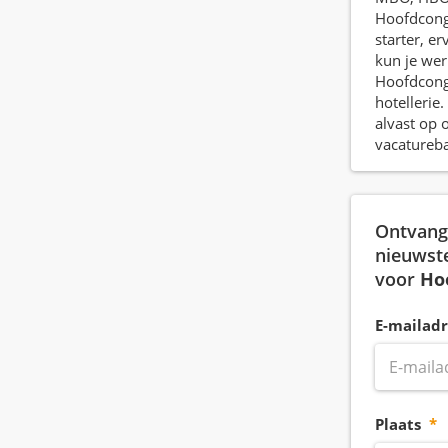
Hoofdcong
starter, er
kun je wer
Hoofdcong
hotellerie.
alvast op 
vacatureb
Ontvang 
nieuwst
voor
Ho
E-mailadr
Plaats