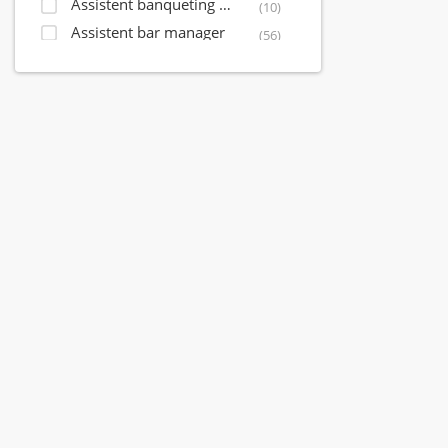
Assistent banqueting manager
(10)
Assistent bar manager
(56)
Assistent controller
(5)
Assistent front office manager
(32)
Assistent housekeeping manager
(31)
Assistent maintenance manager
(15)
Assistent restaurant manager
(71)
Assistent sales director
(14)
Bagagist
(9)
Banqueting coördinator
(6)
Banqueting manager
(8)
Banqueting medewerker
(40)
Banqueting shift leader
(7)
Banqueting supervisor
(15)
Banquet sales coördinator
(8)
Banquet sales manager
(8)
Banquet sales medewerker