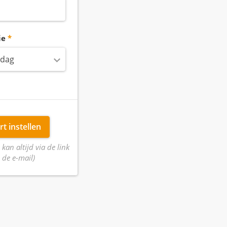
ie
 dag
rt instellen
 kan altijd via de link
 de e-mail)