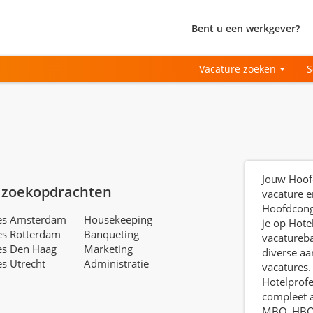
Bent u een werkgever?
Vacature zoeken
S
Jouw Hoof
 zoekopdrachten
vacature e
Hoofdcong
res Amsterdam
Housekeeping
je op Hote
es Rotterdam
Banqueting
vacatureb
es Den Haag
Marketing
diverse aa
es Utrecht
Administratie
vacatures.
Hotelprofe
compleet 
MBO, HBO