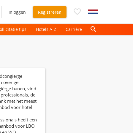
Inloggen
Registreren
ollicitatie tips
Hotels A-Z
Carrière
dcongiërge
n overige
iërge banen, vind
lprofessionals, de
ank met het meest
nbod voor hotel
ssionals heeft een
aanbod voor LBO,
 en WO