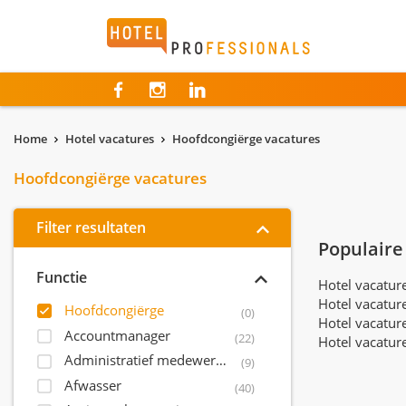
Hotelprofessionals
Home
Hotel vacatures
Hoofdcongiërge vacatures
Hoofdcongiërge vacatures
Filter resultaten
Populaire
Functie
Hotel vacatu
Hotel vacatur
Hoofdcongiërge
(0)
Hotel vacatur
Accountmanager
(22)
Hotel vacatur
Administratief medewerker
(9)
Afwasser
(40)