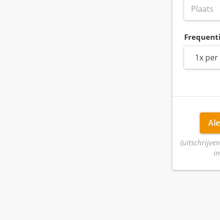
Frequent
1x per
Ale
(uitschrijven
in