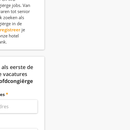
iërge jobs. Van
varen tot senior
k zoeken als
iërge in de
registreer
je
onze hotel
ank.
als eerste de
e vacatures
ofdcongiërge
es