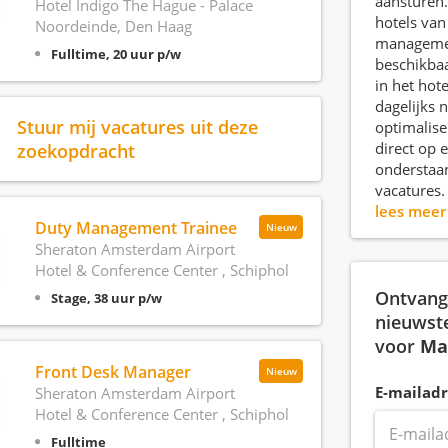
aansturen.
Hotel Indigo The Hague - Palace
hotels van
Noordeinde, Den Haag
managemen
Fulltime, 20 uur p/w
beschikbaa
in het hot
dagelijks 
Stuur mij vacatures uit deze
optimalise
zoekopdracht
direct op 
ondersta
vacatures.
lees mee
Duty Management Trainee
Nieuw
Sheraton Amsterdam Airport
Hotel & Conference Center , Schiphol
Ontvang 
Stage, 38 uur p/w
nieuwst
voor
Ma
Front Desk Manager
Nieuw
E-mailadr
Sheraton Amsterdam Airport
Hotel & Conference Center , Schiphol
Fulltime