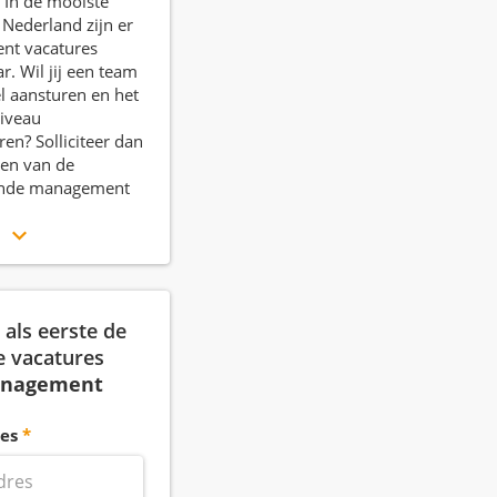
 In de mooiste
 Nederland zijn er
t vacatures
r. Wil jij een team
el aansturen en het
niveau
ren? Solliciteer dan
een van de
ande management
r
als eerste de
e vacatures
nagement
es