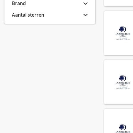
(24)
Brand
Roomservice
(225)
Aantal sterren
Sales
(56)
Technische dienst
(83)