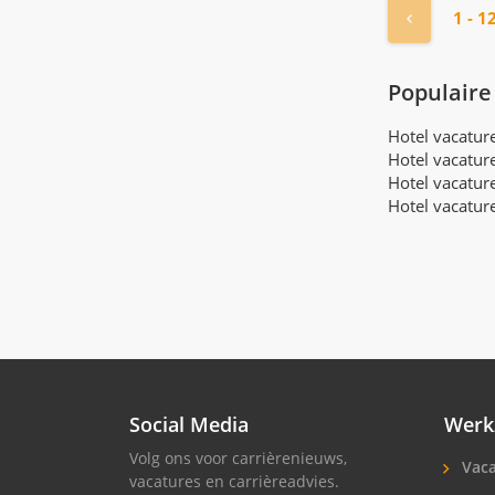
« Vorige
1 - 1
Populaire
Hotel vacatu
Hotel vacatur
Hotel vacatur
Hotel vacatur
Social Media
Werk
Volg ons voor carrièrenieuws,
Vaca
vacatures en carrièreadvies.