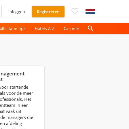
Inloggen
Registreren
ollicitatie tips
Hotels A-Z
Carrière
anagement
s
voor startende
als voor de meer
ofessionals. Het
ntteam in een
aat vaak uit
nde managers die
gen afdeling