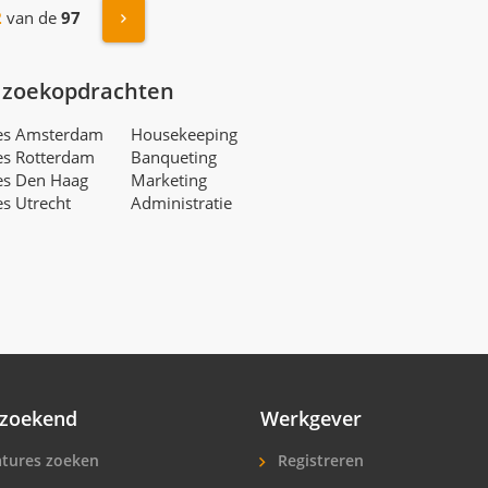
Volgende »
2
van de
97
 zoekopdrachten
res Amsterdam
Housekeeping
es Rotterdam
Banqueting
es Den Haag
Marketing
es Utrecht
Administratie
zoekend
Werkgever
tures zoeken
Registreren