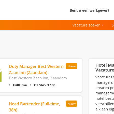
Bent u een werkgever?
Vacature zoeken
S
Hotel M
Duty Manager Best Western
Nieuw
Vacature
Zaan Inn (Zaandam)
vacatures 
Best Western Zaan Inn, Zaandam
managers 
Fulltime
€ 2.562 - 3.100
ervaren pr
manageme
hotel best
Head Bartender (Full-time,
verschille
Nieuw
elk een ei
38h)