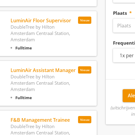
Plaats
LuminAir Floor Supervisor
Nieuw
DoubleTree by Hilton
Amsterdam Centraal Station,
Amsterdam
Frequent
Fulltime
1x per
LuminAir Assistant Manager
Nieuw
DoubleTree by Hilton
Amsterdam Centraal Station,
Amsterdam
Ale
Fulltime
(uitschrijven
in
F&B Management Trainee
Nieuw
DoubleTree by Hilton
Amsterdam Centraal Station,