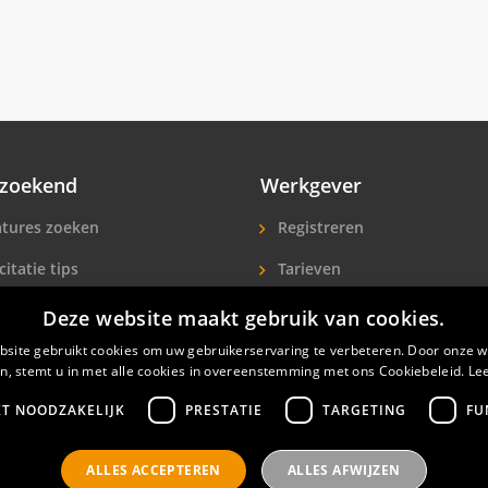
zoekend
Werkgever
tures zoeken
Registreren
citatie tips
Tarieven
ls A-Z
Extra aandacht
Deze website maakt gebruik van cookies.
site gebruikt cookies om uw gebruikerservaring te verbeteren. Door onze w
icitanten
Hotelpersoneel zoeken
n, stemt u in met alle cookies in overeenstemming met ons Cookiebeleid.
Le
KT NOODZAKELIJK
PRESTATIE
TARGETING
FU
ALLES ACCEPTEREN
ALLES AFWIJZEN
nals