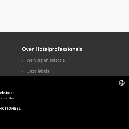
Over Hotelprofessionals
Werving en selectie
Onze labels
Over ons
ebsite te
Contact
es verder
DUTCH
ENGLISH
NCTIONEEL