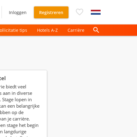
Inloggen
Registreren
ollicitatie tips
Hotels A-Z
Carrière
tel
ie biedt veel
s aan in diverse
. Stage lopen in
kan een belangrijke
ebben op de
an je carrière.
en stage het begin
en langdurige