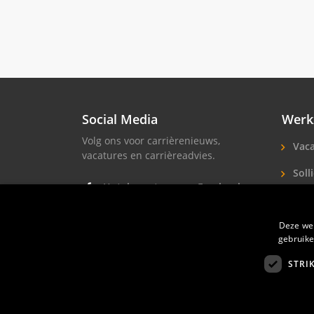
Social Media
Werk
Volg ons voor carrièrenieuws,
Vaca
vacatures en carrièreadvies.
Solli
Hotel vacatures op Facebook
Hote
Hotel vacatures op Instagram
Deze web
Soll
Hotel banen op LinkedIn
gebruike
STRI
Hotelprofessio