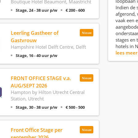
loopbaan i
Boutique Hotel Beaumont, Maastricht
Indien de 
Stage, 24 - 38 uur p/w
€ 200 - 600
afgerond, 
vaak een e
aangeboden
Leerling Gastheer of
onderstaan
Nieuw
stages en 
Gastvrouw
hotels in 
Hampshire Hotel Delft Centre, Delft
lees mee
Stage, 16 - 40 uur p/w
FRONT OFFICE STAGE v.a.
Nieuw
AUG/SEPT 2026
Hampton by Hilton Utrecht Central
Station, Utrecht
Stage, 30 - 38 uur p/w
€ 500 - 500
Front Office Stage per
Nieuw
september 2026