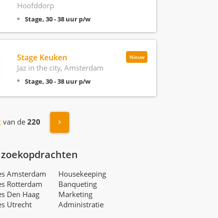
Hoofddorp
Stage, 30 - 38 uur p/w
Stage Keuken
Nieuw
Jaz in the city, Amsterdam
Stage, 30 - 38 uur p/w
Volgende »
2
van de
220
 zoekopdrachten
res Amsterdam
Housekeeping
es Rotterdam
Banqueting
es Den Haag
Marketing
es Utrecht
Administratie