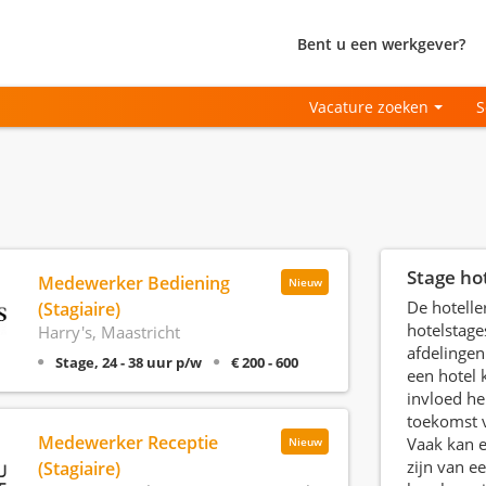
Bent u een werkgever?
Vacature zoeken
S
Stage ho
Medewerker Bediening
Nieuw
De hoteller
(Stagiaire)
hotelstage
Harry's, Maastricht
afdelingen
Stage, 24 - 38 uur p/w
€ 200 - 600
een hotel 
invloed h
toekomst v
Medewerker Receptie
Vaak kan e
Nieuw
zijn van e
(Stagiaire)